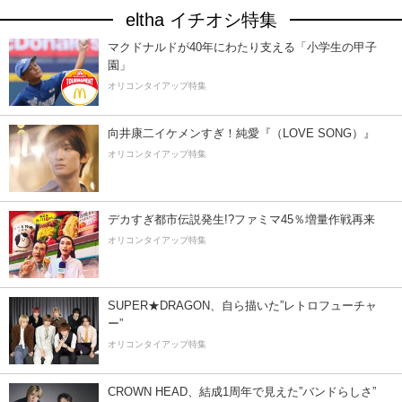
eltha イチオシ特集
マクドナルドが40年にわたり支える「小学生の甲子
園」
オリコンタイアップ特集
向井康二イケメンすぎ！純愛『（LOVE SONG）』
オリコンタイアップ特集
デカすぎ都市伝説発生!?ファミマ45％増量作戦再来
オリコンタイアップ特集
SUPER★DRAGON、自ら描いた”レトロフューチャ
ー”
オリコンタイアップ特集
CROWN HEAD、結成1周年で見えた”バンドらしさ”