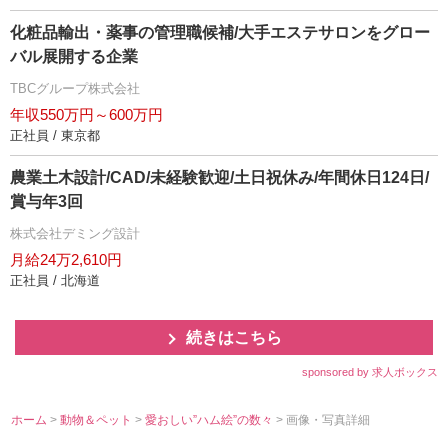
化粧品輸出・薬事の管理職候補/大手エステサロンをグロー
バル展開する企業
TBCグループ株式会社
年収550万円～600万円
正社員 / 東京都
農業土木設計/CAD/未経験歓迎/土日祝休み/年間休日124日/
賞与年3回
株式会社デミング設計
月給24万2,610円
正社員 / 北海道
続きはこちら
sponsored by 求人ボックス
ホーム
>
動物＆ペット
>
愛おしい”ハム絵”の数々
> 画像・写真詳細