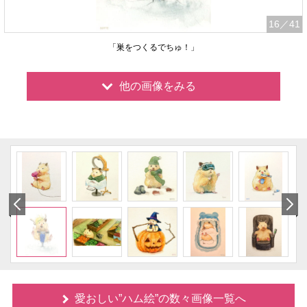
16
／41
「巣をつくるでちゅ！」
他の画像をみる
愛おしい”ハム絵”の数々画像一覧へ