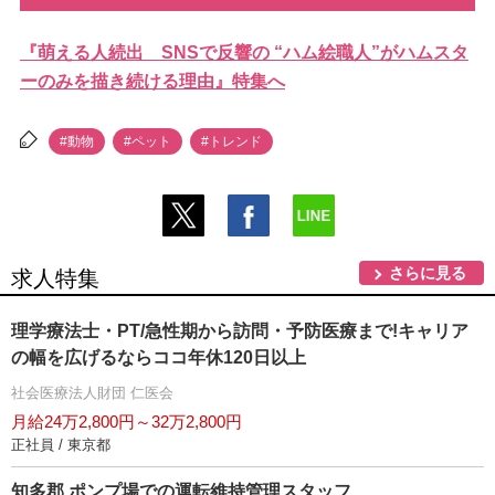
『萌える人続出 SNSで反響の “ハム絵職人”がハムスタ
ーのみを描き続ける理由』特集へ
#動物
#ペット
#トレンド
さらに見る
求人特集
理学療法士・PT/急性期から訪問・予防医療まで!キャリア
の幅を広げるならココ年休120日以上
社会医療法人財団 仁医会
月給24万2,800円～32万2,800円
正社員 / 東京都
知多郡 ポンプ場での運転維持管理スタッフ