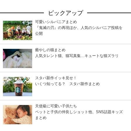
ピックアップ
可愛いシルバニアまとめ
『鬼滅の刃』の再現ほか、人気のシルバニア投稿を
公開
癒やしの猫まとめ
人気タレント猫、猫写真集…キュートな猫ズラリ
スタバ新作イッキ見せ！
いくつ知ってる？ スタバ新作まとめ
天使級に可愛い子供たち
ペットと子供の仲良しショット他、SNS話題キッズ
まとめ