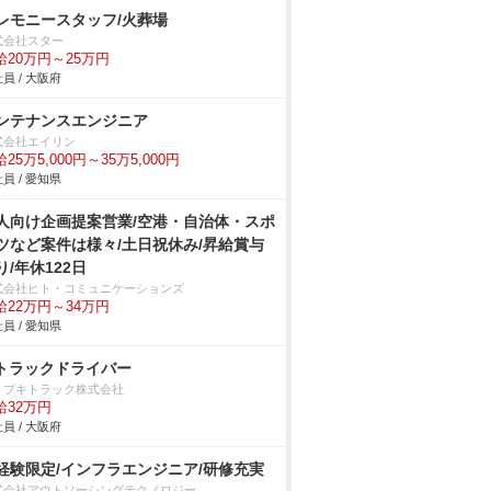
レモニースタッフ/火葬場
式会社スター
給20万円～25万円
員 / 大阪府
ンテナンスエンジニア
式会社エイリン
25万5,000円～35万5,000円
員 / 愛知県
人向け企画提案営業/空港・自治体・スポ
ツなど案件は様々/土日祝休み/昇給賞与
り/年休122日
式会社ヒト・コミュニケーションズ
給22万円～34万円
員 / 愛知県
tトラックドライバー
トブキトラック株式会社
給32万円
員 / 大阪府
経験限定/インフラエンジニア/研修充実
式会社アウトソーシングテクノロジー