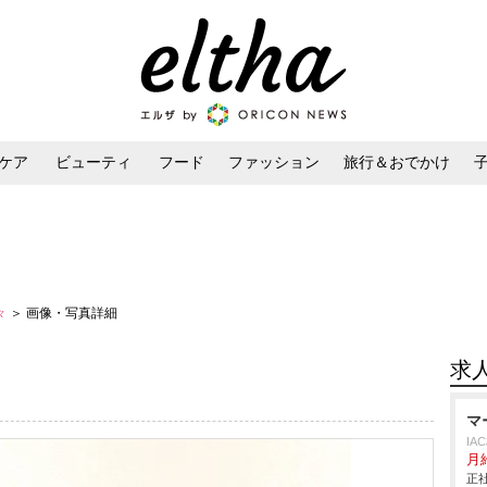
ケア
ビューティ
フード
ファッション
旅行＆おでかけ
ンケア
ダイエット・ボディケア
ヘアスタイル・ヘアアレンジ
々
＞ 画像・写真詳細
求
マ
IA
月
正社