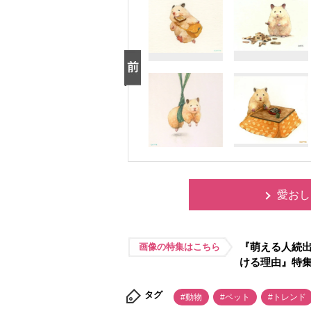
愛おし
『萌える人続出
画像の特集はこちら
ける理由』特
タグ
#動物
#ペット
#トレンド