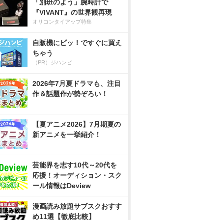
「別班のよう」腕時計で
『VIVANT』の世界観再現
オリコンタイアップ特集
自販機にピッ！ですぐに買え
ちゃう
（PR）ジハンピ
2026年7月夏ドラマも、注目
作＆話題作が勢ぞろい！
【夏アニメ2026】7月期夏の
新アニメを一挙紹介！
芸能界を志す10代～20代を
応援！オーディション・スク
ール情報はDeview
漫画読み放題サブスクおすす
め11選【徹底比較】