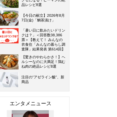
クセになる！ピーマンの絶
品レシピ8選
【今日の献立】2026年8月
7日(金)「鯛茶漬け」
「暑い日に飲みたいドリン
クは？」＜回答数38,386
票＞【教えて！ みんなの
衣食住「みんなの暮らし調
査隊」結果発表 第614回】
【驚きのやわらかさ！】ヘ
ルシーなのに大満足！鶏む
ね肉の絶品レシピ8選
注目の“アゼライン酸”、新
商品
エンタメニュース