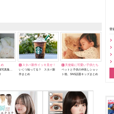
登
とめ
スタバ新作イッキ見せ！
天使級に可愛い子供たち
猫写真集…
いくつ知ってる？ スタバ新
ペットと子供の仲良しショッ
リ
作まとめ
ト他、SNS話題キッズまとめ