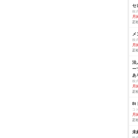
セ
株
月
正社
メ
株
月給
正社
法
ー
あ
株
月
正社
8
コ
月
正社
未
株