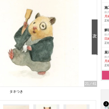
施
株
月
正社
解
株
日給
正社
展
株
月
正社
21
／41
タネつき