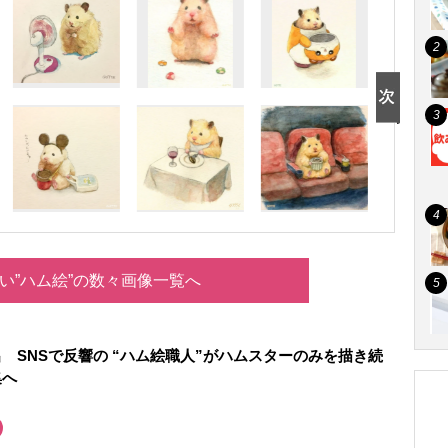
い”ハム絵”の数々画像一覧へ
 SNSで反響の “ハム絵職人”がハムスターのみを描き続
集へ