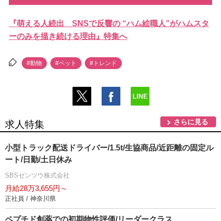
『萌える人続出 SNSで反響の “ハム絵職人”がハムスタ
ーのみを描き続ける理由』特集へ
#動物
#ペット
#トレンド
さらに見る
求人特集
小型トラック配送ドライバー/1.5t/生協商品/近距離の固定ル
ート/日勤/土日休み
SBSゼンツウ株式会社
月給28万3,655円～
正社員 / 神奈川県
ペプチド創薬での初期物性評価/リーダークラス