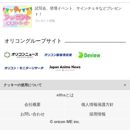
試写会、登壇イベント、サインチェキなどプレゼン
ト！
プレゼント特集
オリコングループサイト
クッキーの使用について
このサイトでは Cookie を使用して、ユーザーに合わせたコンテンツや広告の
elthaとは
表示、ソーシャル メディア機能の提供、広告の表示回数やクリック数の測定を
会社概要
個人情報保護方針
行っています。
また、ユーザーによるサイトの利用状況についても情報を収集し、ソーシャル
お問い合わせ
採用情報
メディアや広告配信、データ解析の各パートナーに提供しています。
各パートナーは、この情報とユーザーが各パートナーに提供した他の情報や、
© oricon ME inc.
ユーザーが各パートナーのサービスを使用したときに収集した他の情報を組み
合わせて使用することがあります。