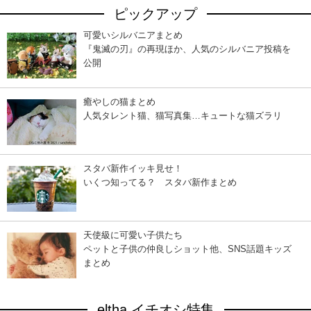
ピックアップ
可愛いシルバニアまとめ
『鬼滅の刃』の再現ほか、人気のシルバニア投稿を
公開
癒やしの猫まとめ
人気タレント猫、猫写真集…キュートな猫ズラリ
スタバ新作イッキ見せ！
いくつ知ってる？ スタバ新作まとめ
天使級に可愛い子供たち
ペットと子供の仲良しショット他、SNS話題キッズ
まとめ
eltha イチオシ特集