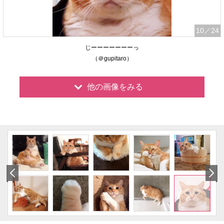
10
／24
じーーーーーーーっ
（＠gupitaro）
他の画像をみる