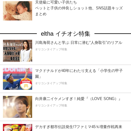
天使級に可愛い子供たち
ペットと子供の仲良しショット他、SNS話題キッズ
まとめ
eltha イチオシ特集
川島海荷さんと学ぶ 日常に潜む“人身取引”のリアル
オリコンタイアップ特集
マクドナルドが40年にわたり支える「小学生の甲子
園」
オリコンタイアップ特集
向井康二イケメンすぎ！純愛『（LOVE SONG）』
オリコンタイアップ特集
デカすぎ都市伝説発生!?ファミマ45％増量作戦再来