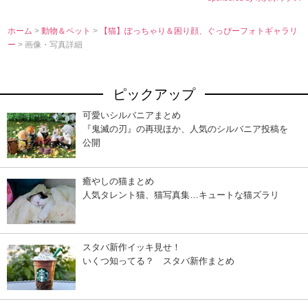
ホーム
>
動物＆ペット
>
【猫】ぽっちゃり＆困り顔、ぐっぴーフォトギャラリ
ー
> 画像・写真詳細
ピックアップ
可愛いシルバニアまとめ
『鬼滅の刃』の再現ほか、人気のシルバニア投稿を
公開
癒やしの猫まとめ
人気タレント猫、猫写真集…キュートな猫ズラリ
スタバ新作イッキ見せ！
いくつ知ってる？ スタバ新作まとめ