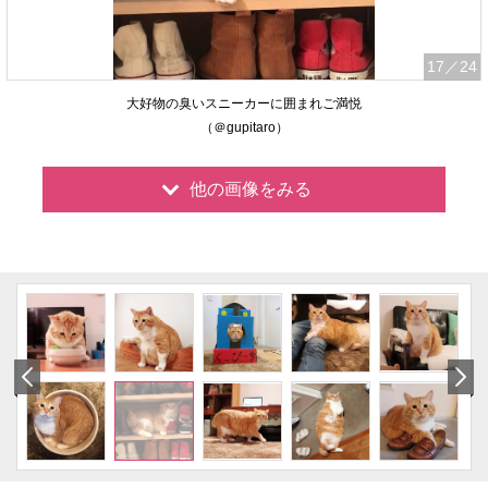
17
／24
大好物の臭いスニーカーに囲まれご満悦
（＠gupitaro）
他の画像をみる