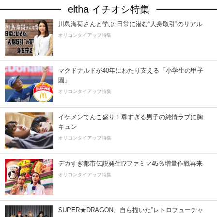
eltha イチオシ特集
川島海荷さんと学ぶ 日常に潜む“人身取引”のリアル
オリコンタイアップ特集
マクドナルドが40年にわたり支える「小学生の甲子
園」
オリコンタイアップ特集
イケメンてんこ盛り！尊すぎる男子の純情ラブに胸
キュン
オリコンタイアップ特集
デカすぎ都市伝説発生!?ファミマ45％増量作戦再来
オリコンタイアップ特集
SUPER★DRAGON、自ら描いた”レトロフューチャ