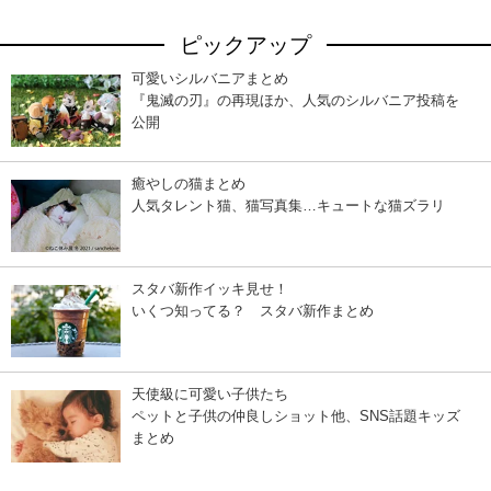
ピックアップ
可愛いシルバニアまとめ
『鬼滅の刃』の再現ほか、人気のシルバニア投稿を
公開
癒やしの猫まとめ
人気タレント猫、猫写真集…キュートな猫ズラリ
スタバ新作イッキ見せ！
いくつ知ってる？ スタバ新作まとめ
天使級に可愛い子供たち
ペットと子供の仲良しショット他、SNS話題キッズ
まとめ