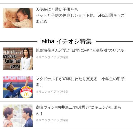
天使級に可愛い子供たち
ペットと子供の仲良しショット他、SNS話題キッズ
まとめ
eltha イチオシ特集
川島海荷さんと学ぶ 日常に潜む“人身取引”のリアル
オリコンタイアップ特集
マクドナルドが40年にわたり支える「小学生の甲子
園」
オリコンタイアップ特集
森崎ウィン×向井康二“両片思い”にキュンが止まら
ん！
オリコンタイアップ特集