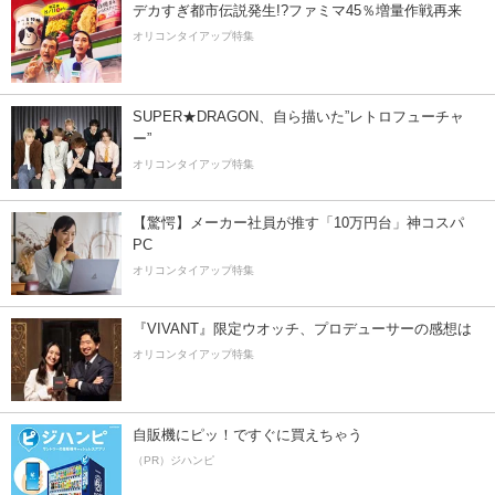
デカすぎ都市伝説発生!?ファミマ45％増量作戦再来
オリコンタイアップ特集
SUPER★DRAGON、自ら描いた”レトロフューチャ
ー”
オリコンタイアップ特集
【驚愕】メーカー社員が推す「10万円台」神コスパ
PC
オリコンタイアップ特集
『VIVANT』限定ウオッチ、プロデューサーの感想は
オリコンタイアップ特集
自販機にピッ！ですぐに買えちゃう
（PR）ジハンピ