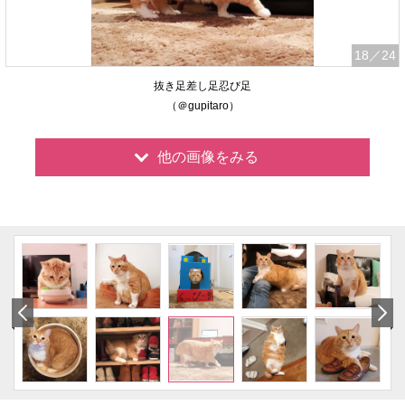
18
／24
抜き足差し足忍び足
（＠gupitaro）
他の画像をみる