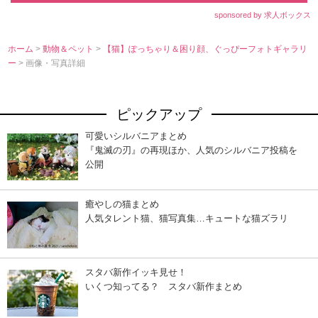
sponsored by 求人ボックス
ホーム
>
動物＆ペット
>
【猫】ぽっちゃり＆困り顔、ぐっぴーフォトギャラリ
ー
> 画像・写真詳細
ピックアップ
可愛いシルバニアまとめ
『鬼滅の刃』の再現ほか、人気のシルバニア投稿を
公開
癒やしの猫まとめ
人気タレント猫、猫写真集…キュートな猫ズラリ
スタバ新作イッキ見せ！
いくつ知ってる？ スタバ新作まとめ