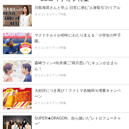
川島海荷さんと学ぶ 日常に潜む“人身取引”のリアル
オリコンタイアップ特集
マクドナルドが40年にわたり支える「小学生の甲子
園」
オリコンタイアップ特集
森崎ウィン×向井康二“両片思い”にキュンが止まら
ん！
オリコンタイアップ特集
大好評につき再び！ファミマ名物45％増量キャンペ
ーン
オリコンタイアップ特集
SUPER★DRAGON、自ら描いた”レトロフューチャ
ー”