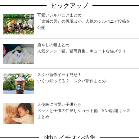
ピックアップ
可愛いシルバニアまとめ
『鬼滅の刃』の再現ほか、人気のシルバニア投稿を
公開
癒やしの猫まとめ
人気タレント猫、猫写真集…キュートな猫ズラリ
スタバ新作イッキ見せ！
いくつ知ってる？ スタバ新作まとめ
天使級に可愛い子供たち
ペットと子供の仲良しショット他、SNS話題キッズ
まとめ
eltha イチオシ特集