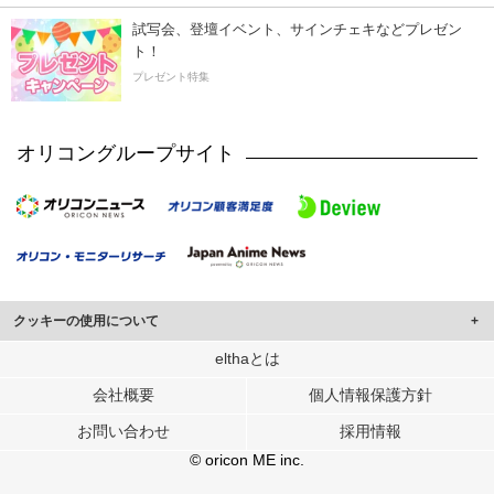
試写会、登壇イベント、サインチェキなどプレゼン
ト！
プレゼント特集
オリコングループサイト
クッキーの使用について
このサイトでは Cookie を使用して、ユーザーに合わせたコンテンツや広告の
elthaとは
表示、ソーシャル メディア機能の提供、広告の表示回数やクリック数の測定を
会社概要
個人情報保護方針
行っています。
また、ユーザーによるサイトの利用状況についても情報を収集し、ソーシャル
お問い合わせ
採用情報
メディアや広告配信、データ解析の各パートナーに提供しています。
各パートナーは、この情報とユーザーが各パートナーに提供した他の情報や、
© oricon ME inc.
ユーザーが各パートナーのサービスを使用したときに収集した他の情報を組み
合わせて使用することがあります。