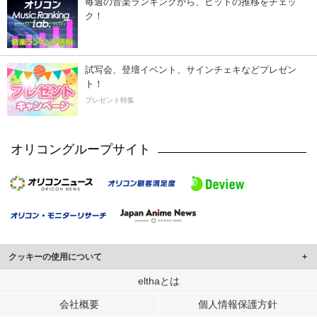
毎週の音楽ランキングから、ヒットの推移をチェッ
ク！
試写会、登壇イベント、サインチェキなどプレゼン
ト！
プレゼント特集
オリコングループサイト
クッキーの使用について
このサイトでは Cookie を使用して、ユーザーに合わせたコンテンツや広告の
elthaとは
表示、ソーシャル メディア機能の提供、広告の表示回数やクリック数の測定を
会社概要
個人情報保護方針
行っています。
また、ユーザーによるサイトの利用状況についても情報を収集し、ソーシャル