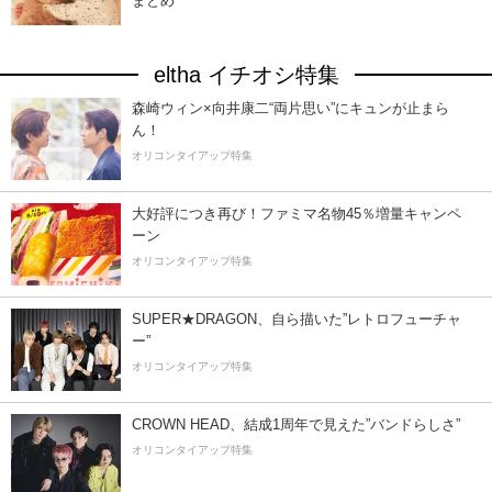
まとめ
eltha イチオシ特集
森崎ウィン×向井康二“両片思い”にキュンが止まら
ん！
オリコンタイアップ特集
大好評につき再び！ファミマ名物45％増量キャンペ
ーン
オリコンタイアップ特集
SUPER★DRAGON、自ら描いた”レトロフューチャ
ー”
オリコンタイアップ特集
CROWN HEAD、結成1周年で見えた”バンドらしさ”
オリコンタイアップ特集