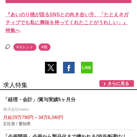
『あいのり桃が語るSNSとの向き合い方、「たとえネガ
ティブでも私に興味を持ってくれたことがうれしい」』
特集へ
#タレント
#桃
さらに見る
求人特集
「経理・会計」/賞与実績5ヶ月分
株式会社meito
月給29万790円～34万6,340円
正社員 / 愛知県
「企画開発」企画から製品化まで携われる/渋谷/転勤なし