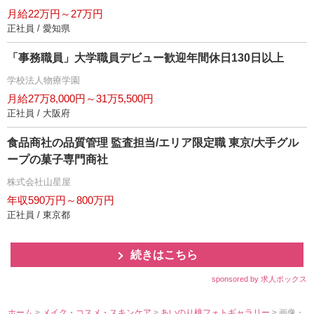
月給22万円～27万円
正社員 / 愛知県
「事務職員」大学職員デビュー歓迎年間休日130日以上
学校法人物療学園
月給27万8,000円～31万5,500円
正社員 / 大阪府
食品商社の品質管理 監査担当/エリア限定職 東京/大手グル
ープの菓子専門商社
株式会社山星屋
年収590万円～800万円
正社員 / 東京都
続きはこちら
sponsored by 求人ボックス
ホーム
>
メイク・コスメ・スキンケア
>
あいのり桃フォトギャラリー
> 画像・