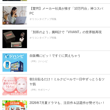
【驚愕】メーカー社員が推す「10万円台」神コスパ
PC
オリコンタイアップ特集
「別班のよう」腕時計で『VIVANT』の世界観再現
オリコンタイアップ特集
自販機にピッ！ですぐに買えちゃう
（PR）ジハンピ
朝1分貼るだけ！ミルクピールで一日中ずっとうるツ
ヤ肌
（PR）サボリーノ
2026年7月夏ドラマも、注目作＆話題作が勢ぞろい！