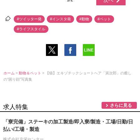
次へ
#ツイッター発
#インスタ発
#動物
#ペット
#ライフスタイル
ホーム
>
動物＆ペット
> 【猫】エキゾチックショートヘア「寅次郎」の癒し
の“困り顔”写真集
さらに見る
求人特集
「寮完備」ステーキの加工製造/即入寮/製造・工場/日勤/日
払い/工場・製造
株式会社京栄センター