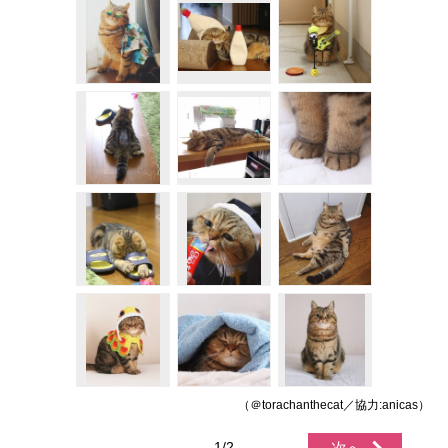
（＠torachanthecat／協力:anicas）
1/2