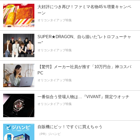
大好評につき再び！ファミマ名物45％増量キャンペ
ーン
オリコンタイアップ特集
SUPER★DRAGON、自ら描いた”レトロフューチャ
ー”
オリコンタイアップ特集
【驚愕】メーカー社員が推す「10万円台」神コスパ
PC
オリコンタイアップ特集
一番似合う登場人物は…『VIVANT』限定ウオッチ
オリコンタイアップ特集
自販機にピッ！ですぐに買えちゃう
（PR）ジハンピ