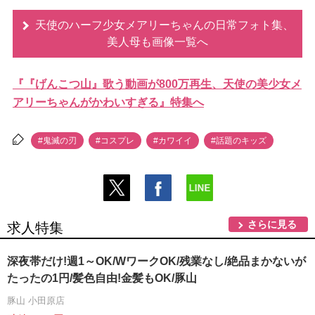
天使のハーフ少女メアリーちゃんの日常フォト集、
美人母も画像一覧へ
『『げんこつ山』歌う動画が800万再生、天使の美少女メ
アリーちゃんがかわいすぎる』特集へ
#鬼滅の刃
#コスプレ
#カワイイ
#話題のキッズ
さらに見る
求人特集
深夜帯だけ!週1～OK/WワークOK/残業なし/絶品まかないが
たったの1円/髪色自由!金髪もOK/豚山
豚山 小田原店