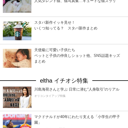
人気タレント猫、猫写真集…キュートな猫ズラリ
スタバ新作イッキ見せ！
いくつ知ってる？ スタバ新作まとめ
天使級に可愛い子供たち
ペットと子供の仲良しショット他、SNS話題キッズ
まとめ
eltha イチオシ特集
川島海荷さんと学ぶ 日常に潜む“人身取引”のリアル
オリコンタイアップ特集
マクドナルドが40年にわたり支える「小学生の甲子
園」