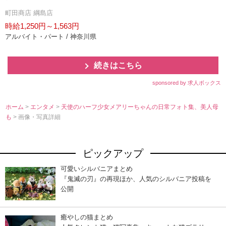
町田商店 綱島店
時給1,250円～1,563円
アルバイト・パート / 神奈川県
続きはこちら
sponsored by 求人ボックス
ホーム
>
エンタメ
>
天使のハーフ少女メアリーちゃんの日常フォト集、美人母
も
> 画像・写真詳細
ピックアップ
可愛いシルバニアまとめ
『鬼滅の刃』の再現ほか、人気のシルバニア投稿を
公開
癒やしの猫まとめ