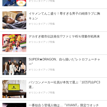
オリコンタイアップ特集
イケメンてんこ盛り！尊すぎる男子の純情ラブに胸
キュン
オリコンタイアップ特集
デカすぎ都市伝説発生!?ファミマ45％増量作戦再来
オリコンタイアップ特集
SUPER★DRAGON、自ら描いた”レトロフューチャ
ー”
オリコンタイアップ特集
パソコンメーカー社員が本気で選ぶ「10万円台PC3
選」
オリコンタイアップ特集
一番似合う登場人物は…『VIVANT』限定ウオッチ