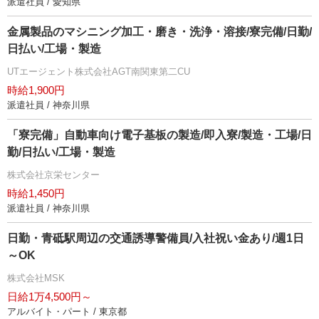
派遣社員 / 愛知県
金属製品のマシニング加工・磨き・洗浄・溶接/寮完備/日勤/
日払い/工場・製造
UTエージェント株式会社AGT南関東第二CU
時給1,900円
派遣社員 / 神奈川県
「寮完備」自動車向け電子基板の製造/即入寮/製造・工場/日
勤/日払い/工場・製造
株式会社京栄センター
時給1,450円
派遣社員 / 神奈川県
日勤・青砥駅周辺の交通誘導警備員/入社祝い金あり/週1日
～OK
株式会社MSK
日給1万4,500円～
アルバイト・パート / 東京都