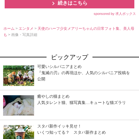
続きはこちら
sponsored by 求人ボックス
ホーム
>
エンタメ
>
天使のハーフ少女メアリーちゃんの日常フォト集、美人母
も
> 画像・写真詳細
ピックアップ
可愛いシルバニアまとめ
『鬼滅の刃』の再現ほか、人気のシルバニア投稿を
公開
癒やしの猫まとめ
人気タレント猫、猫写真集…キュートな猫ズラリ
スタバ新作イッキ見せ！
いくつ知ってる？ スタバ新作まとめ