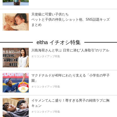
天使級に可愛い子供たち
ペットと子供の仲良しショット他、SNS話題キッズ
まとめ
eltha イチオシ特集
川島海荷さんと学ぶ 日常に潜む“人身取引”のリアル
オリコンタイアップ特集
マクドナルドが40年にわたり支える「小学生の甲子
園」
オリコンタイアップ特集
イケメンてんこ盛り！尊すぎる男子の純情ラブに胸
キュン
オリコンタイアップ特集