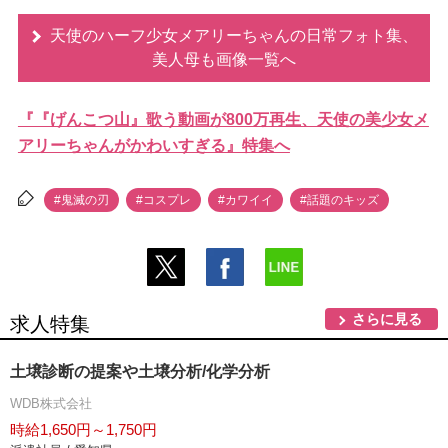
天使のハーフ少女メアリーちゃんの日常フォト集、
美人母も画像一覧へ
『『げんこつ山』歌う動画が800万再生、天使の美少女メ
アリーちゃんがかわいすぎる』特集へ
#鬼滅の刃
#コスプレ
#カワイイ
#話題のキッズ
さらに見る
求人特集
土壌診断の提案や土壌分析/化学分析
WDB株式会社
時給1,650円～1,750円