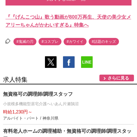
『『げんこつ山』歌う動画が800万再生、天使の美少女メ
アリーちゃんがかわいすぎる』特集へ
#鬼滅の刃
#コスプレ
#カワイイ
#話題のキッズ
さらに見る
求人特集
無資格可の調理師/調理スタッフ
小規模多機能型居宅介護へいあん片瀬鵠沼
時給1,230円～
アルバイト・パート / 神奈川県
有料老人ホームの調理補助・無資格可の調理師/調理スタッ