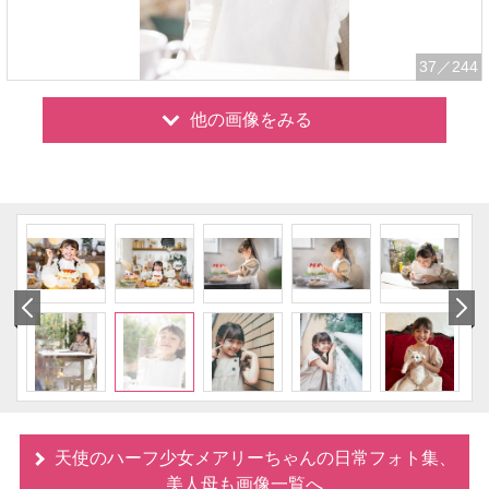
37
／244
他の画像をみる
天使のハーフ少女メアリーちゃんの日常フォト集、
美人母も画像一覧へ