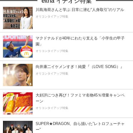
eltha イチオシ特集
川島海荷さんと学ぶ 日常に潜む“人身取引”のリアル
オリコンタイアップ特集
マクドナルドが40年にわたり支える「小学生の甲子
園」
オリコンタイアップ特集
向井康二イケメンすぎ！純愛『（LOVE SONG）』
オリコンタイアップ特集
大好評につき再び！ファミマ名物45％増量キャンペ
ーン
オリコンタイアップ特集
SUPER★DRAGON、自ら描いた”レトロフューチャ
ー”