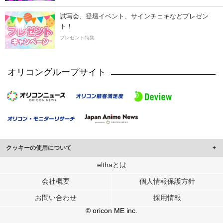
試写会、登壇イベント、サインチェキなどプレゼン
ト！
プレゼント特集
オリコングループサイト
クッキーの使用について
このサイトでは Cookie を使用して、ユーザーに合わせたコンテンツや広告の
elthaとは
表示、ソーシャル メディア機能の提供、広告の表示回数やクリック数の測定を
会社概要
個人情報保護方針
行っています。
また、ユーザーによるサイトの利用状況についても情報を収集し、ソーシャル
お問い合わせ
採用情報
メディアや広告配信、データ解析の各パートナーに提供しています。
各パートナーは、この情報とユーザーが各パートナーに提供した他の情報や、
© oricon ME inc.
ユーザーが各パートナーのサービスを使用したときに収集した他の情報を組み