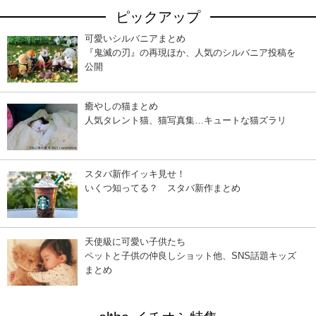
ピックアップ
可愛いシルバニアまとめ
『鬼滅の刃』の再現ほか、人気のシルバニア投稿を
公開
癒やしの猫まとめ
人気タレント猫、猫写真集…キュートな猫ズラリ
スタバ新作イッキ見せ！
いくつ知ってる？ スタバ新作まとめ
天使級に可愛い子供たち
ペットと子供の仲良しショット他、SNS話題キッズ
まとめ