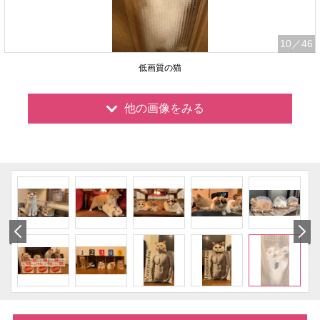
10
／46
低画質の猫
他の画像をみる