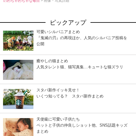
のわちゃわちゃな毎日
> 画像・写真詳細
ピックアップ
可愛いシルバニアまとめ
『鬼滅の刃』の再現ほか、人気のシルバニア投稿を
公開
癒やしの猫まとめ
人気タレント猫、猫写真集…キュートな猫ズラリ
スタバ新作イッキ見せ！
いくつ知ってる？ スタバ新作まとめ
天使級に可愛い子供たち
ペットと子供の仲良しショット他、SNS話題キッズ
まとめ