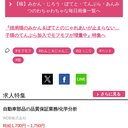
【猫】みかん・じろう・ぽてと・てんぷら・あんみ
つのわちゃわちゃな毎日画像一覧へ
『姉弟猫のみかん＆ぽてとのじゃれあいが止まらない…
子猫のてんぷら加入でモフモフが増量中』特集へ
#モフモフ
#わんこ＆にゃんこ
#ほっこり
#ペット
#猫
さらに見る
求人特集
自動車部品の品質保証業務/化学分析
WDB株式会社
時給1,700円～1,750円