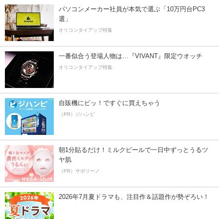
パソコンメーカー社員が本気で選ぶ「10万円台PC3
選」
オリコンタイアップ特集
一番似合う登場人物は…『VIVANT』限定ウオッチ
オリコンタイアップ特集
自販機にピッ！ですぐに買えちゃう
（PR）ジハンピ
朝1分貼るだけ！ミルクピールで一日中ずっとうるツ
ヤ肌
（PR）サボリーノ
2026年7月夏ドラマも、注目作＆話題作が勢ぞろい！