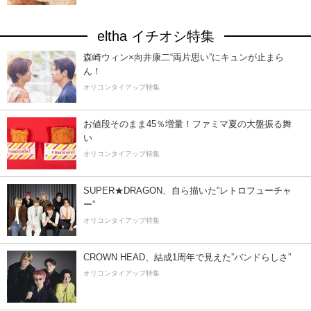
eltha イチオシ特集
森崎ウィン×向井康二“両片思い”にキュンが止まら
ん！
オリコンタイアップ特集
お値段そのまま45％増量！ファミマ夏の大盤振る舞
い
オリコンタイアップ特集
SUPER★DRAGON、自ら描いた”レトロフューチャ
ー”
オリコンタイアップ特集
CROWN HEAD、結成1周年で見えた”バンドらしさ”
オリコンタイアップ特集