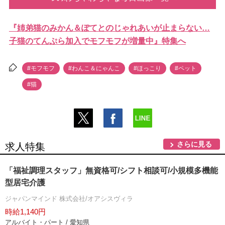
『姉弟猫のみかん＆ぽてとのじゃれあいが止まらない…
子猫のてんぷら加入でモフモフが増量中』特集へ
#モフモフ
#わんこ＆にゃんこ
#ほっこり
#ペット
#猫
さらに見る
求人特集
「福祉調理スタッフ」無資格可/シフト相談可/小規模多機能
型居宅介護
ジャパンマインド 株式会社/オアシスヴィラ
時給1,140円
アルバイト・パート / 愛知県