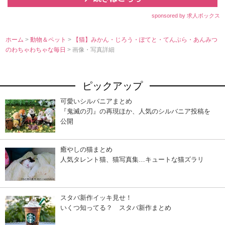
sponsored by 求人ボックス
ホーム
>
動物＆ペット
>
【猫】みかん・じろう・ぽてと・てんぷら・あんみつ
のわちゃわちゃな毎日
> 画像・写真詳細
ピックアップ
可愛いシルバニアまとめ
『鬼滅の刃』の再現ほか、人気のシルバニア投稿を
公開
癒やしの猫まとめ
人気タレント猫、猫写真集…キュートな猫ズラリ
スタバ新作イッキ見せ！
いくつ知ってる？ スタバ新作まとめ