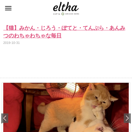
【猫】みかん・じろう・ぽてと・てんぷら・あんみ
つのわちゃわちゃな毎日
2019-10-31