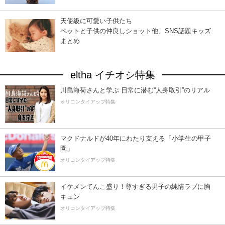
天使級に可愛い子供たち
ペットと子供の仲良しショット他、SNS話題キッズ
まとめ
eltha イチオシ特集
川島海荷さんと学ぶ 日常に潜む“人身取引”のリアル
オリコンタイアップ特集
マクドナルドが40年にわたり支える「小学生の甲子
園」
オリコンタイアップ特集
イケメンてんこ盛り！尊すぎる男子の純情ラブに胸
キュン
オリコンタイアップ特集