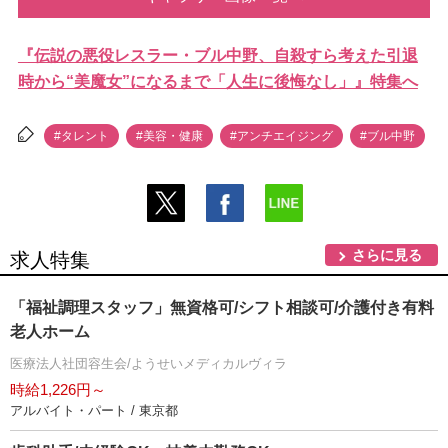
『伝説の悪役レスラー・ブル中野、自殺すら考えた引退
時から“美魔女”になるまで「人生に後悔なし」』特集へ
#タレント
#美容・健康
#アンチエイジング
#ブル中野
さらに見る
求人特集
「福祉調理スタッフ」無資格可/シフト相談可/介護付き有料
老人ホーム
医療法人社団容生会/ようせいメディカルヴィラ
時給1,226円～
アルバイト・パート / 東京都