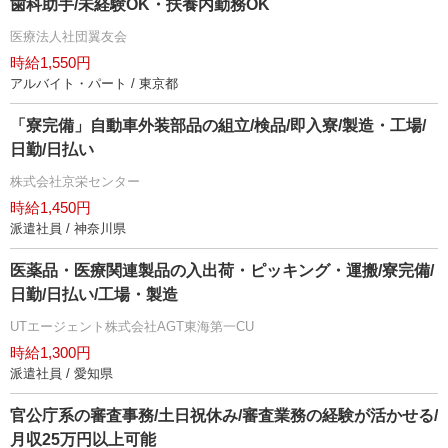
歯科助手/未経験OK・扶養内勤務OK
医療法人社団翼友会
時給1,550円
アルバイト・パート / 東京都
「寮完備」自動車外装部品の組立/検品/即入寮/製造・工場/
日勤/日払い
株式会社京栄センター
時給1,450円
派遣社員 / 神奈川県
医薬品・医療関連製品の入出荷・ピッキング・運搬/寮完備/
日勤/日払い/工場・製造
UTエージェント株式会社AGT東海第一CU
時給1,300円
派遣社員 / 愛知県
官公庁系の審査事務/土日祝休み/審査業務の経験が活かせる/
月収25万円以上可能