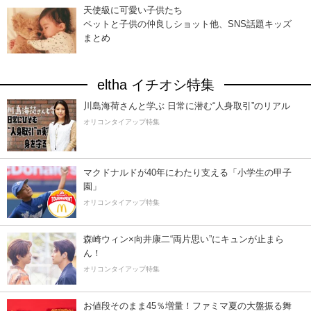
天使級に可愛い子供たち
ペットと子供の仲良しショット他、SNS話題キッズ
まとめ
eltha イチオシ特集
川島海荷さんと学ぶ 日常に潜む“人身取引”のリアル
オリコンタイアップ特集
マクドナルドが40年にわたり支える「小学生の甲子
園」
オリコンタイアップ特集
森崎ウィン×向井康二“両片思い”にキュンが止まら
ん！
オリコンタイアップ特集
お値段そのまま45％増量！ファミマ夏の大盤振る舞