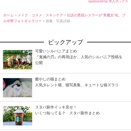
sponsored by 求人ボックス
ホーム
>
メイク・コスメ・スキンケア
>
伝説の悪役レスラーが“美魔女”化、ブ
ル中野フォトギャラリー
> 画像・写真詳細
ピックアップ
可愛いシルバニアまとめ
『鬼滅の刃』の再現ほか、人気のシルバニア投稿を
公開
癒やしの猫まとめ
人気タレント猫、猫写真集…キュートな猫ズラリ
スタバ新作イッキ見せ！
いくつ知ってる？ スタバ新作まとめ