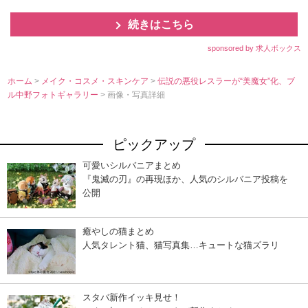
続きはこちら
sponsored by 求人ボックス
ホーム
>
メイク・コスメ・スキンケア
>
伝説の悪役レスラーが“美魔女”化、ブ
ル中野フォトギャラリー
> 画像・写真詳細
ピックアップ
可愛いシルバニアまとめ
『鬼滅の刃』の再現ほか、人気のシルバニア投稿を
公開
癒やしの猫まとめ
人気タレント猫、猫写真集…キュートな猫ズラリ
スタバ新作イッキ見せ！