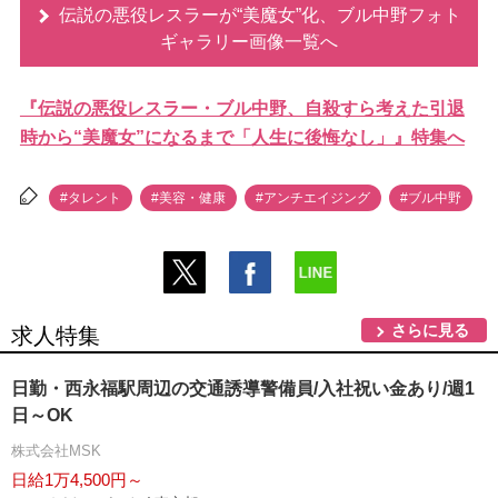
伝説の悪役レスラーが“美魔女”化、ブル中野フォト
ギャラリー画像一覧へ
『伝説の悪役レスラー・ブル中野、自殺すら考えた引退
時から“美魔女”になるまで「人生に後悔なし」』特集へ
#タレント
#美容・健康
#アンチエイジング
#ブル中野
さらに見る
求人特集
日勤・西永福駅周辺の交通誘導警備員/入社祝い金あり/週1
日～OK
株式会社MSK
日給1万4,500円～