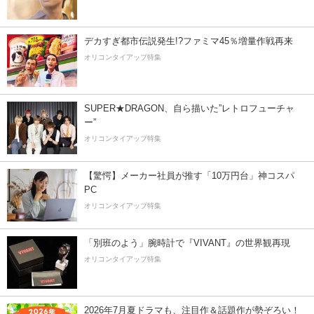
デカすぎ都市伝説発生!?ファミマ45％増量作戦再来
オリコンタイアップ特集
SUPER★DRAGON、自ら描いた”レトロフューチャ
ー”
オリコンタイアップ特集
【驚愕】メーカー社員が推す「10万円台」神コスパ
PC
オリコンタイアップ特集
「別班のよう」腕時計で『VIVANT』の世界観再現
オリコンタイアップ特集
2026年7月夏ドラマも、注目作＆話題作が勢ぞろい！