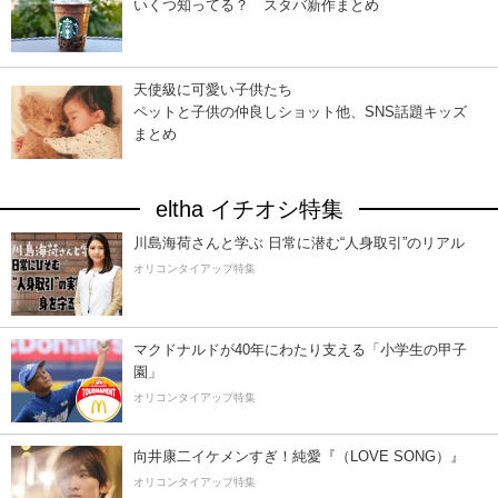
いくつ知ってる？ スタバ新作まとめ
天使級に可愛い子供たち
ペットと子供の仲良しショット他、SNS話題キッズ
まとめ
eltha イチオシ特集
川島海荷さんと学ぶ 日常に潜む“人身取引”のリアル
オリコンタイアップ特集
マクドナルドが40年にわたり支える「小学生の甲子
園」
オリコンタイアップ特集
向井康二イケメンすぎ！純愛『（LOVE SONG）』
オリコンタイアップ特集