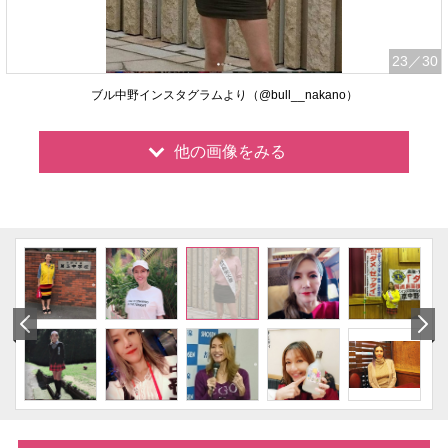
23
／30
ブル中野インスタグラムより（@bull__nakano）
他の画像をみる