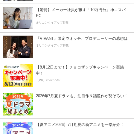
【驚愕】メーカー社員が推す「10万円台」神コスパ
PC
オリコンタイアップ特集
『VIVANT』限定ウオッチ、プロデューサーの感想は
オリコンタイアップ特集
【8月12日まで！】チョコザップキャンペーン実施
中！
（PR）chocoZAP
2026年7月夏ドラマも、注目作＆話題作が勢ぞろい！
【夏アニメ2026】7月期夏の新アニメを一挙紹介！