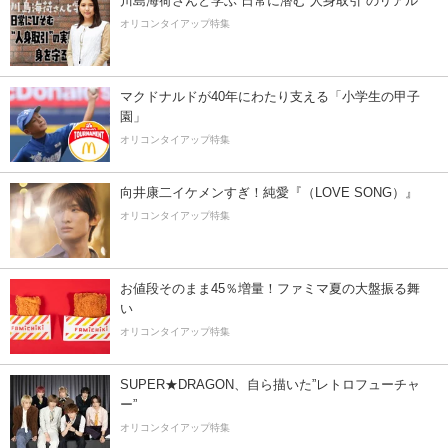
川島海荷さんと学ぶ 日常に潜む“人身取引”のリアル
オリコンタイアップ特集
マクドナルドが40年にわたり支える「小学生の甲子
園」
オリコンタイアップ特集
向井康二イケメンすぎ！純愛『（LOVE SONG）』
オリコンタイアップ特集
お値段そのまま45％増量！ファミマ夏の大盤振る舞
い
オリコンタイアップ特集
SUPER★DRAGON、自ら描いた”レトロフューチャ
ー”
オリコンタイアップ特集