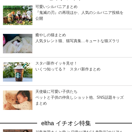
可愛いシルバニアまとめ
『鬼滅の刃』の再現ほか、人気のシルバニア投稿を
公開
癒やしの猫まとめ
人気タレント猫、猫写真集…キュートな猫ズラリ
スタバ新作イッキ見せ！
いくつ知ってる？ スタバ新作まとめ
天使級に可愛い子供たち
ペットと子供の仲良しショット他、SNS話題キッズ
まとめ
eltha イチオシ特集