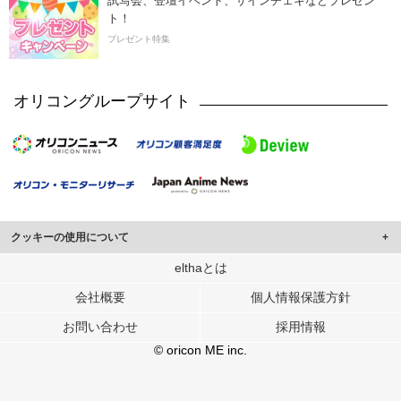
試写会、登壇イベント、サインチェキなどプレゼン
ト！
プレゼント特集
オリコングループサイト
クッキーの使用について
このサイトでは Cookie を使用して、ユーザーに合わせたコンテンツや広告の
elthaとは
表示、ソーシャル メディア機能の提供、広告の表示回数やクリック数の測定を
会社概要
個人情報保護方針
行っています。
また、ユーザーによるサイトの利用状況についても情報を収集し、ソーシャル
お問い合わせ
採用情報
メディアや広告配信、データ解析の各パートナーに提供しています。
各パートナーは、この情報とユーザーが各パートナーに提供した他の情報や、
© oricon ME inc.
ユーザーが各パートナーのサービスを使用したときに収集した他の情報を組み
合わせて使用することがあります。