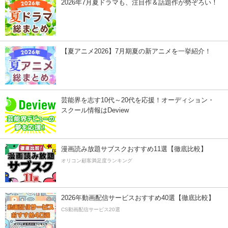
2026年7月夏ドラマも、注目作＆話題作が勢ぞろい！
【夏アニメ2026】7月期夏の新アニメを一挙紹介！
芸能界を志す10代～20代を応援！オーディション・
スクール情報はDeview
漫画読み放題サブスクおすすめ11選【徹底比較】
オリコン顧客満足度ランキング
2026年動画配信サービスおすすめ40選【徹底比較】
CS動画配信サービス20選