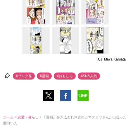
（C）Miwa Kamata
#ブログ発
#漫画
#おもしろ
#SNS人気
ホーム
>
恋愛・暮らし
> 【漫画】巻き込まれ体質のカマタミワさんが出会った
面白い人