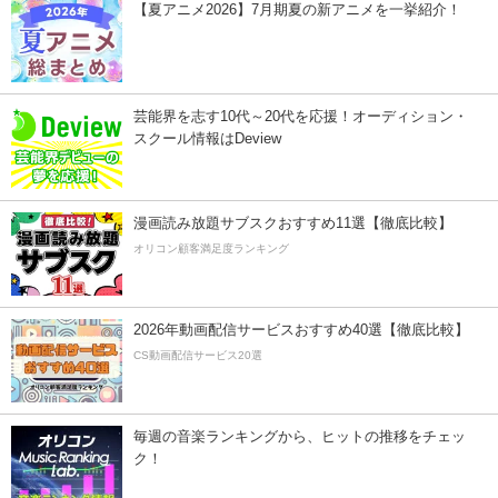
【夏アニメ2026】7月期夏の新アニメを一挙紹介！
芸能界を志す10代～20代を応援！オーディション・
スクール情報はDeview
漫画読み放題サブスクおすすめ11選【徹底比較】
オリコン顧客満足度ランキング
2026年動画配信サービスおすすめ40選【徹底比較】
CS動画配信サービス20選
毎週の音楽ランキングから、ヒットの推移をチェッ
ク！