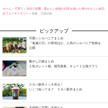
ホーム
>
子育て
>
SNSで反響、愛おしい姉弟の日常を描いた母のやさしい絵日
記フォトギャラリー
> 画像・写真詳細
ピックアップ
可愛いシルバニアまとめ
『鬼滅の刃』の再現ほか、人気のシルバニア投稿を
公開
癒やしの猫まとめ
人気タレント猫、猫写真集…キュートな猫ズラリ
スタバ新作イッキ見せ！
いくつ知ってる？ スタバ新作まとめ
天使級に可愛い子供たち