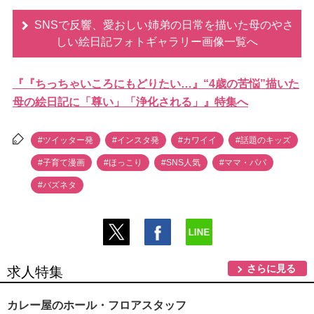
SNSで反響、愛おしい姉弟の日常を描いた母のやさ
しい絵日記フォトギャラリー画像一覧へ
『『ちっちゃいころにもどりたい…』“4歳の苦悩”描いた
母の絵日記に「尊い」「浄化される」』特集へ
#ツイッター発
#インスタ発
#カワイイ
#話題のキッズ
#子育て漫画
#ほっこり
#SNS人気
#ママ・パパ
#バズネタ
さらに見る
求人特集
カレー屋のホール・フロアスタッフ