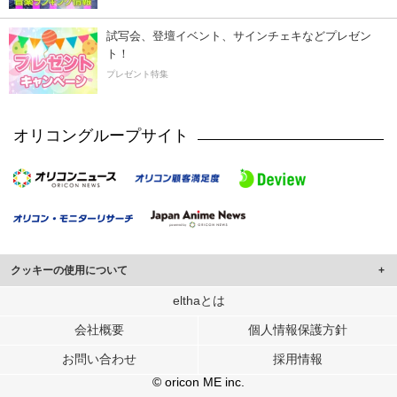
試写会、登壇イベント、サインチェキなどプレゼン
ト！
プレゼント特集
オリコングループサイト
クッキーの使用について
このサイトでは Cookie を使用して、ユーザーに合わせたコンテンツや広告の
elthaとは
表示、ソーシャル メディア機能の提供、広告の表示回数やクリック数の測定を
会社概要
個人情報保護方針
行っています。
また、ユーザーによるサイトの利用状況についても情報を収集し、ソーシャル
お問い合わせ
採用情報
メディアや広告配信、データ解析の各パートナーに提供しています。
各パートナーは、この情報とユーザーが各パートナーに提供した他の情報や、
© oricon ME inc.
ユーザーが各パートナーのサービスを使用したときに収集した他の情報を組み