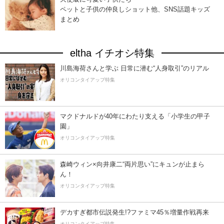
ペットと子供の仲良しショット他、SNS話題キッズ
まとめ
eltha イチオシ特集
川島海荷さんと学ぶ 日常に潜む“人身取引”のリアル
オリコンタイアップ特集
マクドナルドが40年にわたり支える「小学生の甲子
園」
オリコンタイアップ特集
森崎ウィン×向井康二“両片思い”にキュンが止まら
ん！
オリコンタイアップ特集
デカすぎ都市伝説発生!?ファミマ45％増量作戦再来
オリコンタイアップ特集