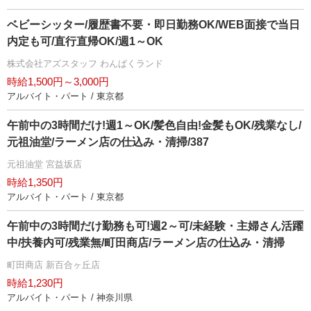
ベビーシッター/履歴書不要・即日勤務OK/WEB面接で当日
内定も可/直行直帰OK/週1～OK
株式会社アズスタッフ わんぱくランド
時給1,500円～3,000円
アルバイト・パート / 東京都
午前中の3時間だけ!週1～OK/髪色自由!金髪もOK/残業なし/
元祖油堂/ラーメン店の仕込み・清掃/387
元祖油堂 宮益坂店
時給1,350円
アルバイト・パート / 東京都
午前中の3時間だけ勤務も可!週2～可/未経験・主婦さん活躍
中/扶養内可/残業無/町田商店/ラーメン店の仕込み・清掃
町田商店 新百合ヶ丘店
時給1,230円
アルバイト・パート / 神奈川県