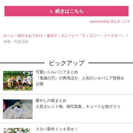
続きはこちら
sponsored by 求人ボックス
ホーム
>
旅行＆おでかけ
>
東京ディズニーシー『ディズニー・イースター』
>
画像・写真詳細
ピックアップ
可愛いシルバニアまとめ
『鬼滅の刃』の再現ほか、人気のシルバニア投稿を
公開
癒やしの猫まとめ
人気タレント猫、猫写真集…キュートな猫ズラリ
スタバ新作イッキ見せ！