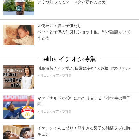
いくつ知ってる？ スタバ新作まとめ
天使級に可愛い子供たち
ペットと子供の仲良しショット他、SNS話題キッズ
まとめ
eltha イチオシ特集
川島海荷さんと学ぶ 日常に潜む“人身取引”のリアル
オリコンタイアップ特集
マクドナルドが40年にわたり支える「小学生の甲子
園」
オリコンタイアップ特集
イケメンてんこ盛り！尊すぎる男子の純情ラブに胸
キュン