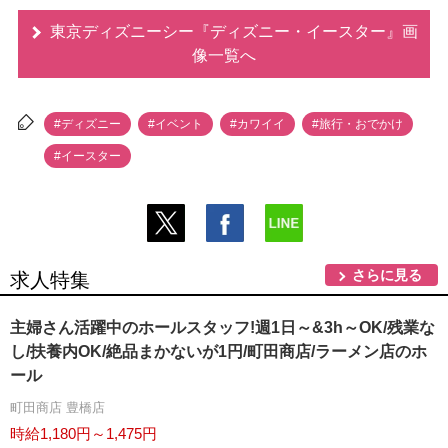
東京ディズニーシー『ディズニー・イースター』画
像一覧へ
#ディズニー
#イベント
#カワイイ
#旅行・おでかけ
#イースター
さらに見る
求人特集
主婦さん活躍中のホールスタッフ!週1日～&3h～OK/残業な
し/扶養内OK/絶品まかないが1円/町田商店/ラーメン店のホ
ール
町田商店 豊橋店
時給1,180円～1,475円