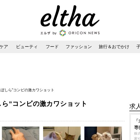
ケア
ビューティ
フード
ファッション
旅行＆おでかけ
ンケア
ダイエット・ボディケア
ヘアスタイル・ヘアアレンジ
にぼしら”コンビの激カワショット
しら”コンビの激カワショット
求
「
専
株
家