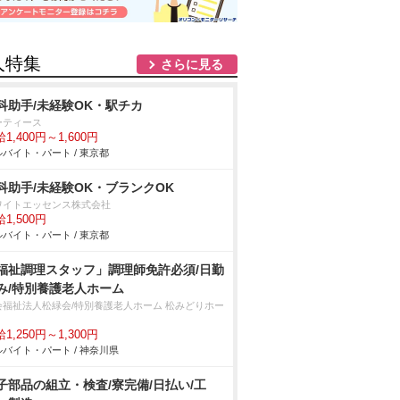
人特集
さらに見る
科助手/未経験OK・駅チカ
ーティース
1,400円～1,600円
バイト・パート / 東京都
科助手/未経験OK・ブランクOK
ワイトエッセンス株式会社
1,500円
バイト・パート / 東京都
福祉調理スタッフ」調理師免許必須/日勤
み/特別養護老人ホーム
会福祉法人松緑会/特別養護老人ホーム 松みどりホー
1,250円～1,300円
バイト・パート / 神奈川県
子部品の組立・検査/寮完備/日払い/工