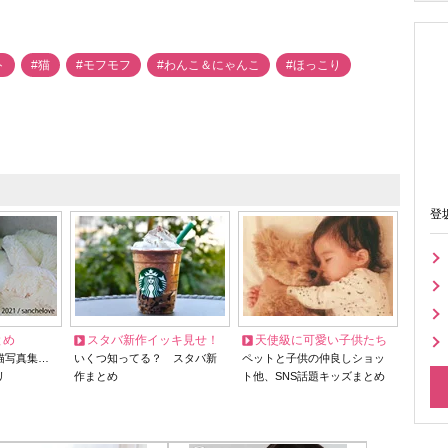
ト
#猫
#モフモフ
#わんこ＆にゃんこ
#ほっこり
登
とめ
スタバ新作イッキ見せ！
天使級に可愛い子供たち
猫写真集…
いくつ知ってる？ スタバ新
ペットと子供の仲良しショッ
リ
作まとめ
ト他、SNS話題キッズまとめ