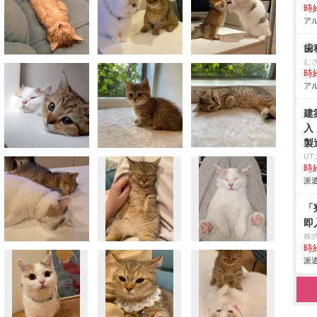
時給
アル
歯
む
時給
アル
建
入
製
U
時給
派遣
「
即
株
時給
派遣