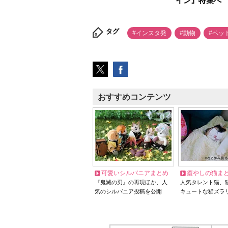
イン』特集へ
タグ
#インスタ発
#動物
#ペッ
おすすめコンテンツ
可愛いシルバニアまとめ
癒やしの猫ま
『鬼滅の刃』の再現ほか、人
人気タレント猫、
気のシルバニア投稿を公開
キュートな猫ズラ