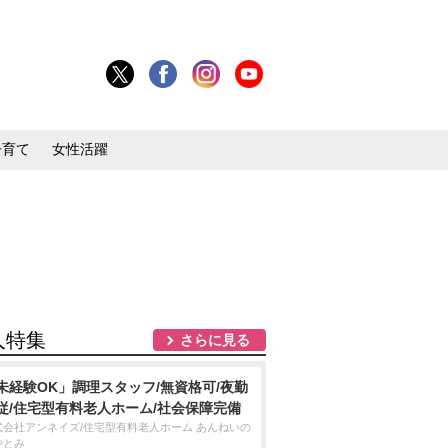
子育て
女性活躍
人特集
さらに見る
未経験OK」調理スタッフ/無資格可/夜勤
従/住宅型有料老人ホーム/社会保障完備
式会社アンネイズ/住宅型有料老人ホーム あんねいの
やとみ