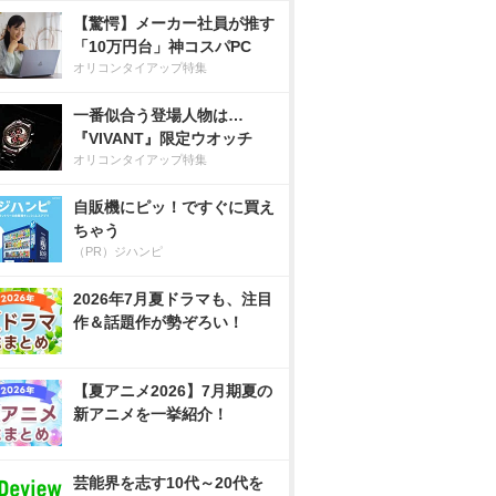
【驚愕】メーカー社員が推す
「10万円台」神コスパPC
オリコンタイアップ特集
一番似合う登場人物は…
『VIVANT』限定ウオッチ
オリコンタイアップ特集
自販機にピッ！ですぐに買え
ちゃう
（PR）ジハンピ
2026年7月夏ドラマも、注目
作＆話題作が勢ぞろい！
【夏アニメ2026】7月期夏の
新アニメを一挙紹介！
芸能界を志す10代～20代を