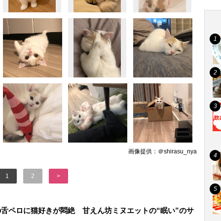
画像提供：＠shirasu_nya
1
2
>
舌ペロに猫好きが悶絶 甘えん坊ミヌエットの“眠い”のサ