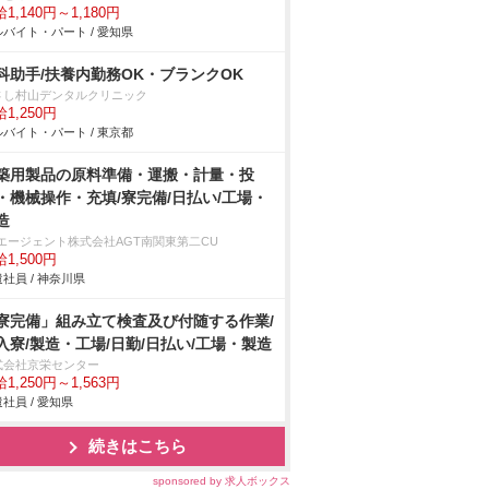
1,140円～1,180円
バイト・パート / 愛知県
科助手/扶養内勤務OK・ブランクOK
さし村山デンタルクリニック
1,250円
バイト・パート / 東京都
築用製品の原料準備・運搬・計量・投
・機械操作・充填/寮完備/日払い/工場・
造
Tエージェント株式会社AGT南関東第二CU
1,500円
社員 / 神奈川県
寮完備」組み立て検査及び付随する作業/
入寮/製造・工場/日勤/日払い/工場・製造
式会社京栄センター
1,250円～1,563円
社員 / 愛知県
続きはこちら
sponsored by 求人ボックス