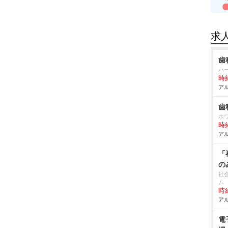
求
歯
ハ
時給
アル
歯
ホ
時給
アル
「
の
社
ム
時給
アル
電