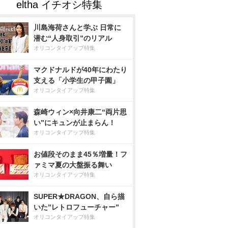
川島海荷さんと学ぶ 日常に
潜む“人身取引”のリアル
オリコンタイアップ特集
マクドナルドが40年にわたり
支える「小学生の甲子園」
オリコンタイアップ特集
森崎ウィン×向井康二“両片思
い”にキュンが止まらん！
オリコンタイアップ特集
お値段そのまま45％増量！フ
ァミマ夏の大盤振る舞い
オリコンタイアップ特集
SUPER★DRAGON、自ら描
いた”レトロフューチャー”
オリコンタイアップ特集