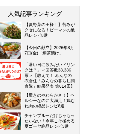
人気記事ランキング
【夏野菜の王様！】苦みが
クセになる！ピーマンの絶
品レシピ8選
【今日の献立】2026年8月
7日(金)「鯛茶漬け」
「暑い日に飲みたいドリン
クは？」＜回答数38,386
票＞【教えて！ みんなの
衣食住「みんなの暮らし調
査隊」結果発表 第614回】
【驚きのやわらかさ！】ヘ
ルシーなのに大満足！鶏む
ね肉の絶品レシピ8選
チャンプルーだけじゃもっ
たいない！今年こそ極める
夏ゴーヤ絶品レシピ3選