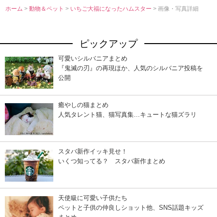
ホーム
>
動物＆ペット
>
いちご大福になったハムスター
> 画像・写真詳細
ピックアップ
可愛いシルバニアまとめ
『鬼滅の刃』の再現ほか、人気のシルバニア投稿を
公開
癒やしの猫まとめ
人気タレント猫、猫写真集…キュートな猫ズラリ
スタバ新作イッキ見せ！
いくつ知ってる？ スタバ新作まとめ
天使級に可愛い子供たち
ペットと子供の仲良しショット他、SNS話題キッズ