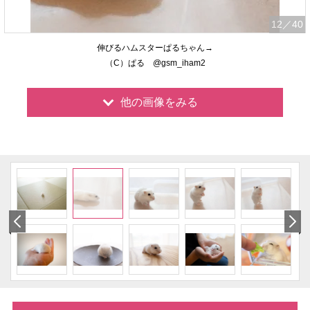
12
／40
伸びるハムスターぱるちゃん→
（C）ぱる @gsm_iham2
他の画像をみる