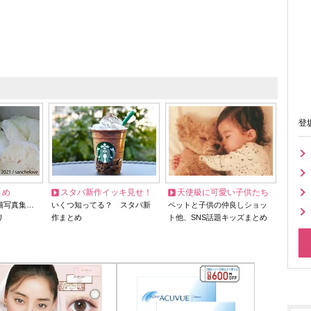
登
とめ
スタバ新作イッキ見せ！
天使級に可愛い子供たち
猫写真集…
いくつ知ってる？ スタバ新
ペットと子供の仲良しショッ
リ
作まとめ
ト他、SNS話題キッズまとめ