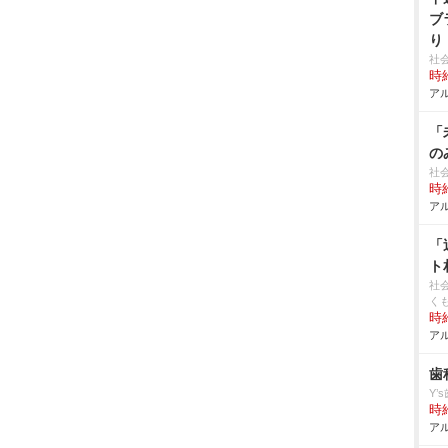
ブ
り
社
時給
アル
「
の
社
時給
アル
「
ト
社
く
時給
アル
歯
Y’
時給
アル