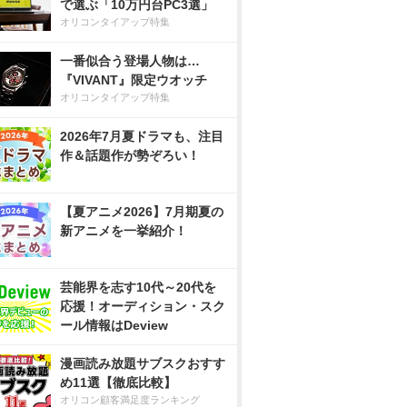
で選ぶ「10万円台PC3選」
オリコンタイアップ特集
一番似合う登場人物は…
『VIVANT』限定ウオッチ
オリコンタイアップ特集
2026年7月夏ドラマも、注目
作＆話題作が勢ぞろい！
【夏アニメ2026】7月期夏の
新アニメを一挙紹介！
芸能界を志す10代～20代を
応援！オーディション・スク
ール情報はDeview
漫画読み放題サブスクおすす
め11選【徹底比較】
オリコン顧客満足度ランキング