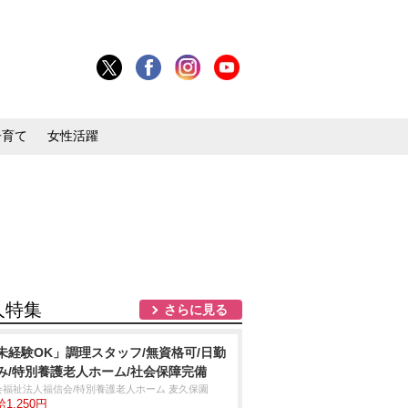
子育て
女性活躍
人特集
さらに見る
未経験OK」調理スタッフ/無資格可/日勤
み/特別養護老人ホーム/社会保障完備
会福祉法人福信会/特別養護老人ホーム 麦久保園
1,250円