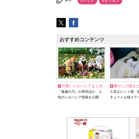
#ペット
#モフモフ
おすすめコンテンツ
可愛いシルバニアまとめ
癒やしの猫ま
『鬼滅の刃』の再現ほか、人
人気タレント猫、
気のシルバニア投稿を公開
キュートな猫ズラ