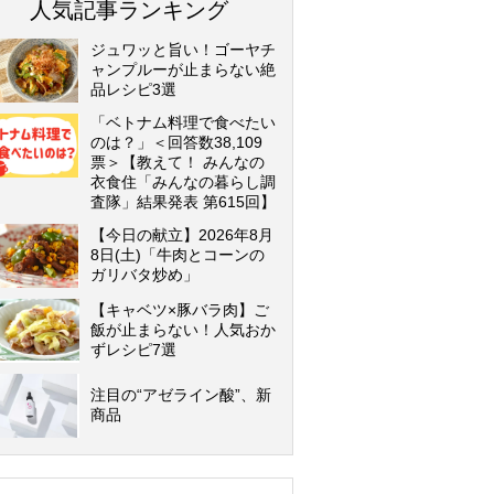
人気記事ランキング
ジュワッと旨い！ゴーヤチ
ャンプルーが止まらない絶
品レシピ3選
「ベトナム料理で食べたい
のは？」＜回答数38,109
票＞【教えて！ みんなの
衣食住「みんなの暮らし調
査隊」結果発表 第615回】
【今日の献立】2026年8月
8日(土)「牛肉とコーンの
ガリバタ炒め」
【キャベツ×豚バラ肉】ご
飯が止まらない！人気おか
ずレシピ7選
注目の“アゼライン酸”、新
商品