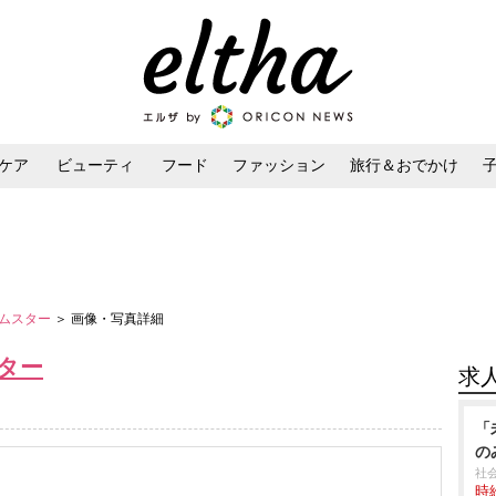
ケア
ビューティ
フード
ファッション
旅行＆おでかけ
ンケア
ダイエット・ボディケア
ヘアスタイル・ヘアアレンジ
ハムスター
＞ 画像・写真詳細
ター
求
「
の
社
時給