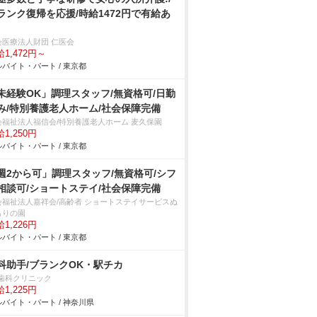
ランク復帰を応援/時給1472円で有給あ
会医療法人財団 仁医会
1,472円～
バイト・パート / 東京都
未経験OK」調理スタッフ/無資格可/日勤
み/特別養護老人ホーム/社会保障完備
会福祉法人福信会/特別養護老人ホーム 麦久保園
1,250円
バイト・パート / 東京都
週2から可」調理スタッフ/無資格可/シフ
相談可/ショートステイ/社会保障完備
会福祉法人嘉祥会/高齢者 ショートステイサービスぬ
もりの園
1,226円
バイト・パート / 東京都
科助手/ブランクOK・駅チカ
s歯科クリニック
1,225円
バイト・パート / 神奈川県