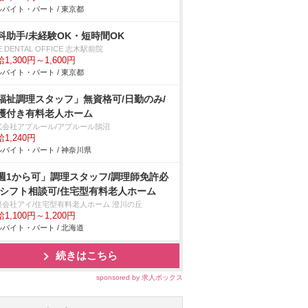
バイト・パート / 東京都
科助手/未経験OK・短時間OK
E DENTAL OFFICE 志木駅前院
1,300円～1,600円
バイト・パート / 東京都
福祉調理スタッフ」無資格可/日勤のみ/
護付き有料老人ホーム
式会社アプルール/アプルール鵠沼
1,240円
バイト・パート / 神奈川県
週1から可」調理スタッフ/調理師免許必
/シフト相談可/住宅型有料老人ホーム
限会社アイ/住宅型有料老人ホーム 澄川の丘
1,100円～1,200円
バイト・パート / 北海道
続きはこちら
sponsored by 求人ボックス