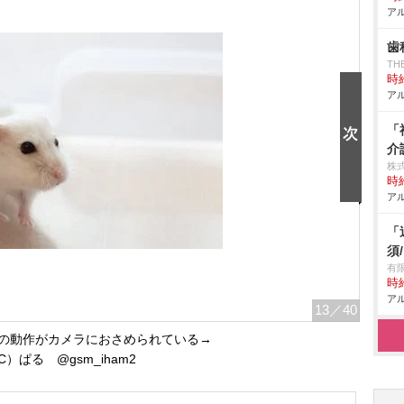
アル
歯
TH
時給
アル
「
介
株
時給
アル
「
須
有
時給
アル
13
／40
の動作がカメラにおさめられている→
C）ぱる @gsm_iham2