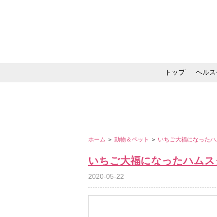
トップ
ヘルス
メイク・コスメ・スキ
ホーム
＞
動物＆ペット
＞
いちご大福になった
いちご大福になったハムス
2020-05-22