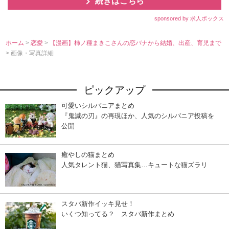
続きはこちら
sponsored by 求人ボックス
ホーム
>
恋愛
>
【漫画】柿ノ種まきこさんの恋バナから結婚、出産、育児まで
> 画像・写真詳細
ピックアップ
可愛いシルバニアまとめ
『鬼滅の刃』の再現ほか、人気のシルバニア投稿を
公開
癒やしの猫まとめ
人気タレント猫、猫写真集…キュートな猫ズラリ
スタバ新作イッキ見せ！
いくつ知ってる？ スタバ新作まとめ