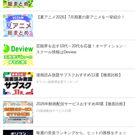
【夏アニメ2026】7月期夏の新アニメを一挙紹介！
芸能界を志す10代～20代を応援！オーディション・
スクール情報はDeview
漫画読み放題サブスクおすすめ11選【徹底比較】
オリコン顧客満足度ランキング
2026年動画配信サービスおすすめ40選【徹底比較】
CS動画配信サービス20選
毎週の音楽ランキングから、ヒットの推移をチェッ