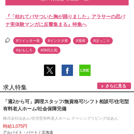
『「枯れてパサついた胸が踊りました」アラサーの恋バ
ナ実体験マンガに反響集まる』特集へ
#ツイッター発
#インスタ発
#漫画
#ほっこり
#おもしろ
#SNS人気
さらに見る
求人特集
「週2から可」調理スタッフ/無資格可/シフト相談可/住宅型
有料老人ホーム/社会保障完備
株式会社ゆあん/住宅型有料老人ホーム ナーシングリビングゆあん
時給1,075円
アルバイト・パート / 北海道