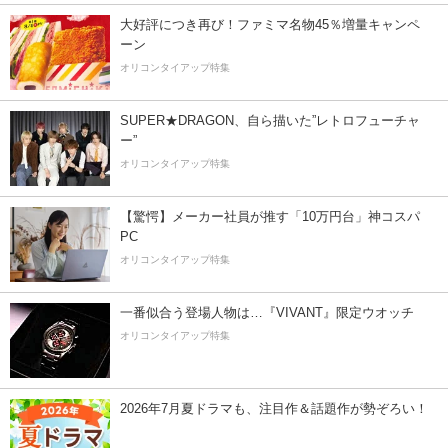
大好評につき再び！ファミマ名物45％増量キャンペ
ーン
オリコンタイアップ特集
SUPER★DRAGON、自ら描いた”レトロフューチャ
ー”
オリコンタイアップ特集
【驚愕】メーカー社員が推す「10万円台」神コスパ
PC
オリコンタイアップ特集
一番似合う登場人物は…『VIVANT』限定ウオッチ
オリコンタイアップ特集
2026年7月夏ドラマも、注目作＆話題作が勢ぞろい！