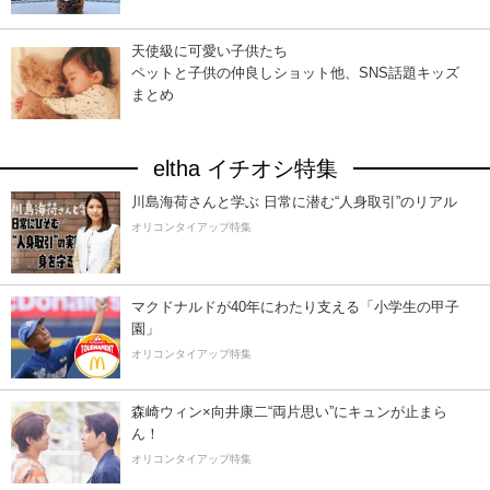
天使級に可愛い子供たち
ペットと子供の仲良しショット他、SNS話題キッズ
まとめ
eltha イチオシ特集
川島海荷さんと学ぶ 日常に潜む“人身取引”のリアル
オリコンタイアップ特集
マクドナルドが40年にわたり支える「小学生の甲子
園」
オリコンタイアップ特集
森崎ウィン×向井康二“両片思い”にキュンが止まら
ん！
オリコンタイアップ特集