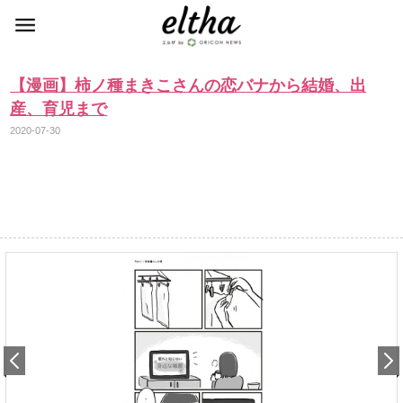
【漫画】柿ノ種まきこさんの恋バナから結婚、出
産、育児まで
2020-07-30