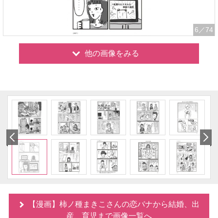
6
／74
他の画像をみる
【漫画】柿ノ種まきこさんの恋バナから結婚、出
産、育児まで画像一覧へ