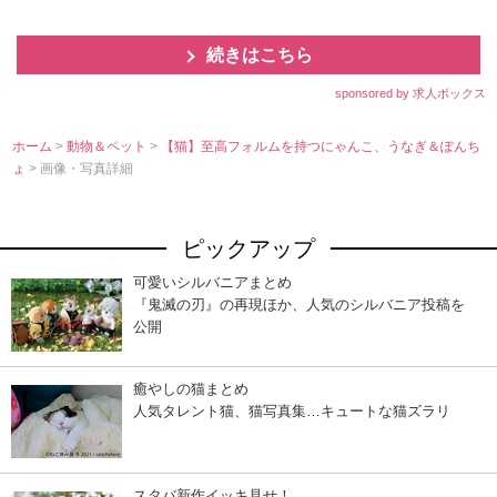
続きはこちら
sponsored by 求人ボックス
ホーム
>
動物＆ペット
>
【猫】至高フォルムを持つにゃんこ、うなぎ＆ぽんち
ょ
> 画像・写真詳細
ピックアップ
可愛いシルバニアまとめ
『鬼滅の刃』の再現ほか、人気のシルバニア投稿を
公開
癒やしの猫まとめ
人気タレント猫、猫写真集…キュートな猫ズラリ
スタバ新作イッキ見せ！