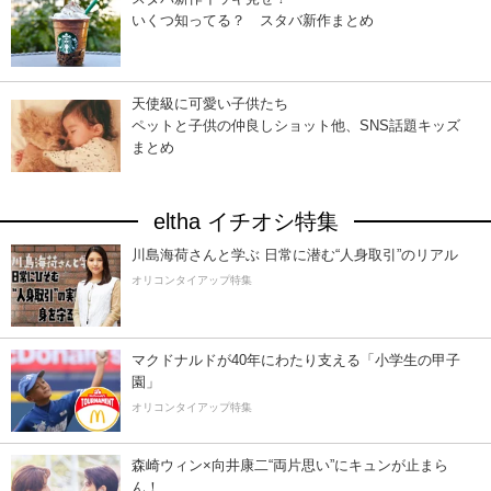
いくつ知ってる？ スタバ新作まとめ
天使級に可愛い子供たち
ペットと子供の仲良しショット他、SNS話題キッズ
まとめ
eltha イチオシ特集
川島海荷さんと学ぶ 日常に潜む“人身取引”のリアル
オリコンタイアップ特集
マクドナルドが40年にわたり支える「小学生の甲子
園」
オリコンタイアップ特集
森崎ウィン×向井康二“両片思い”にキュンが止まら
ん！