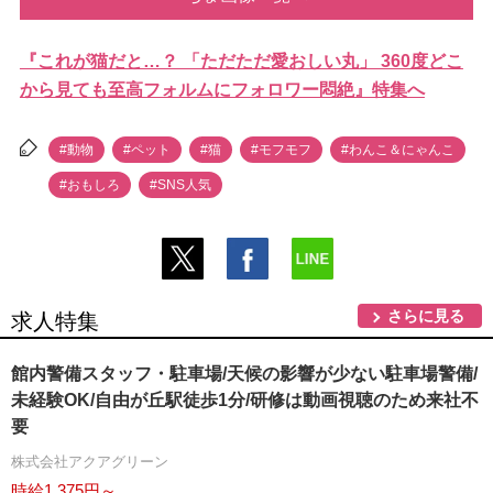
『これが猫だと…？ 「ただただ愛おしい丸」 360度どこ
から見ても至高フォルムにフォロワー悶絶』特集へ
#動物
#ペット
#猫
#モフモフ
#わんこ＆にゃんこ
#おもしろ
#SNS人気
さらに見る
求人特集
館内警備スタッフ・駐車場/天候の影響が少ない駐車場警備/
未経験OK/自由が丘駅徒歩1分/研修は動画視聴のため来社不
要
株式会社アクアグリーン
時給1,375円～