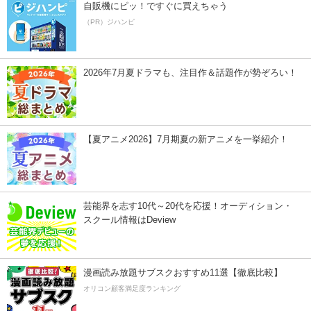
自販機にピッ！ですぐに買えちゃう
（PR）ジハンピ
2026年7月夏ドラマも、注目作＆話題作が勢ぞろい！
【夏アニメ2026】7月期夏の新アニメを一挙紹介！
芸能界を志す10代～20代を応援！オーディション・
スクール情報はDeview
漫画読み放題サブスクおすすめ11選【徹底比較】
オリコン顧客満足度ランキング