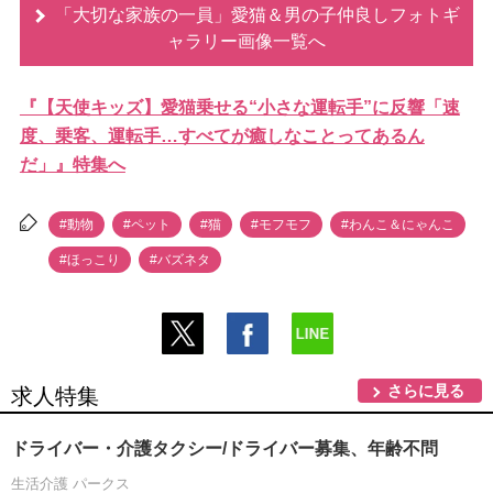
「大切な家族の一員」愛猫＆男の子仲良しフォトギ
ャラリー画像一覧へ
『【天使キッズ】愛猫乗せる“小さな運転手”に反響「速
度、乗客、運転手…すべてが癒しなことってあるん
だ」』特集へ
#動物
#ペット
#猫
#モフモフ
#わんこ＆にゃんこ
#ほっこり
#バズネタ
さらに見る
求人特集
ドライバー・介護タクシー/ドライバー募集、年齢不問
生活介護 パークス