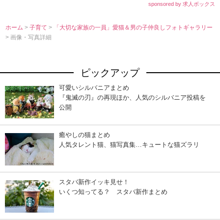
sponsored by 求人ボックス
ホーム
>
子育て
>
「大切な家族の一員」愛猫＆男の子仲良しフォトギャラリー
> 画像・写真詳細
ピックアップ
可愛いシルバニアまとめ
『鬼滅の刃』の再現ほか、人気のシルバニア投稿を
公開
癒やしの猫まとめ
人気タレント猫、猫写真集…キュートな猫ズラリ
スタバ新作イッキ見せ！
いくつ知ってる？ スタバ新作まとめ