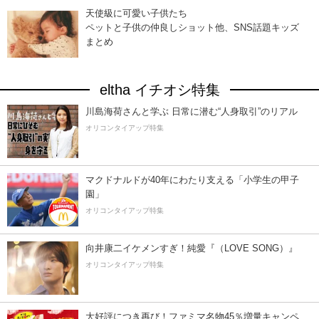
天使級に可愛い子供たち
ペットと子供の仲良しショット他、SNS話題キッズ
まとめ
eltha イチオシ特集
川島海荷さんと学ぶ 日常に潜む“人身取引”のリアル
オリコンタイアップ特集
マクドナルドが40年にわたり支える「小学生の甲子
園」
オリコンタイアップ特集
向井康二イケメンすぎ！純愛『（LOVE SONG）』
オリコンタイアップ特集
大好評につき再び！ファミマ名物45％増量キャンペ