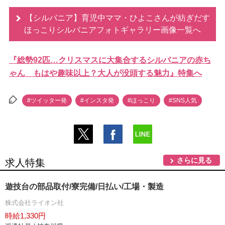
【シルバニア】育児中ママ・ひよこさんが紡ぎだす
ほっこりシルバニアフォトギャラリー画像一覧へ
『総勢92匹…クリスマスに大集合するシルバニアの赤ち
ゃん もはや趣味以上？大人が没頭する魅力』特集へ
#ツイッター発
#インスタ発
#ほっこり
#SNS人気
さらに見る
求人特集
遊技台の部品取付/寮完備/日払い/工場・製造
株式会社ライオン社
時給1,330円