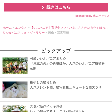
続きはこちら
sponsored by 求人ボックス
ホーム
>
エンタメ
>
【シルバニア】育児中ママ・ひよこさんが紡ぎだすほっこ
りシルバニアフォトギャラリー
> 画像・写真詳細
ピックアップ
可愛いシルバニアまとめ
『鬼滅の刃』の再現ほか、人気のシルバニア投稿を
公開
癒やしの猫まとめ
人気タレント猫、猫写真集…キュートな猫ズラリ
スタバ新作イッキ見せ！
いくつ知ってる？ スタバ新作まとめ