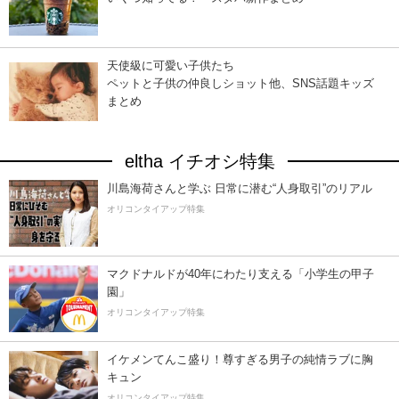
天使級に可愛い子供たち
ペットと子供の仲良しショット他、SNS話題キッズ
まとめ
eltha イチオシ特集
川島海荷さんと学ぶ 日常に潜む“人身取引”のリアル
オリコンタイアップ特集
マクドナルドが40年にわたり支える「小学生の甲子
園」
オリコンタイアップ特集
イケメンてんこ盛り！尊すぎる男子の純情ラブに胸
キュン
オリコンタイアップ特集