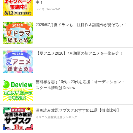
中！
（PR）chocoZAP
2026年7月夏ドラマも、注目作＆話題作が勢ぞろい！
【夏アニメ2026】7月期夏の新アニメを一挙紹介！
芸能界を志す10代～20代を応援！オーディション・
スクール情報はDeview
漫画読み放題サブスクおすすめ11選【徹底比較】
オリコン顧客満足度ランキング