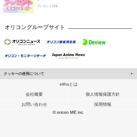
プレゼント特集
オリコングループサイト
クッキーの使用について
このサイトでは Cookie を使用して、ユーザーに合わせたコンテンツや広告の
elthaとは
表示、ソーシャル メディア機能の提供、広告の表示回数やクリック数の測定を
会社概要
個人情報保護方針
行っています。
また、ユーザーによるサイトの利用状況についても情報を収集し、ソーシャル
お問い合わせ
採用情報
メディアや広告配信、データ解析の各パートナーに提供しています。
各パートナーは、この情報とユーザーが各パートナーに提供した他の情報や、
© oricon ME inc.
ユーザーが各パートナーのサービスを使用したときに収集した他の情報を組み
合わせて使用することがあります。