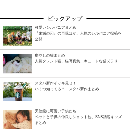
ピックアップ
可愛いシルバニアまとめ
『鬼滅の刃』の再現ほか、人気のシルバニア投稿を
公開
癒やしの猫まとめ
人気タレント猫、猫写真集…キュートな猫ズラリ
スタバ新作イッキ見せ！
いくつ知ってる？ スタバ新作まとめ
天使級に可愛い子供たち
ペットと子供の仲良しショット他、SNS話題キッズ
まとめ