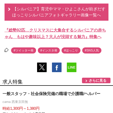
【シルバニア】育児中ママ・ひよこさんが紡ぎだす
ほっこりシルバニアフォトギャラリー画像一覧へ
『総勢92匹…クリスマスに大集合するシルバニアの赤ち
ゃん もはや趣味以上？大人が没頭する魅力』特集へ
#ツイッター発
#インスタ発
#ほっこり
#SNS人気
さらに見る
求人特集
一般スタッフ・社会保険完備の職場で介護職/ヘルパー
carna 西東京田無
時給1,300円～1,380円