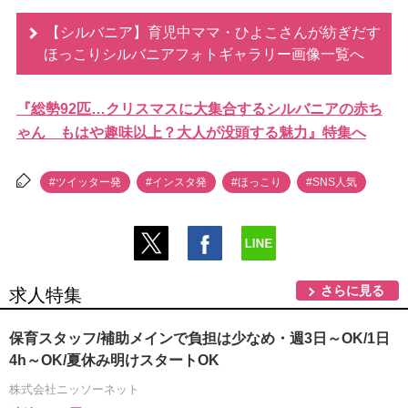
【シルバニア】育児中ママ・ひよこさんが紡ぎだす
ほっこりシルバニアフォトギャラリー画像一覧へ
『総勢92匹…クリスマスに大集合するシルバニアの赤ち
ゃん もはや趣味以上？大人が没頭する魅力』特集へ
#ツイッター発
#インスタ発
#ほっこり
#SNS人気
さらに見る
求人特集
保育スタッフ/補助メインで負担は少なめ・週3日～OK/1日
4h～OK/夏休み明けスタートOK
株式会社ニッソーネット