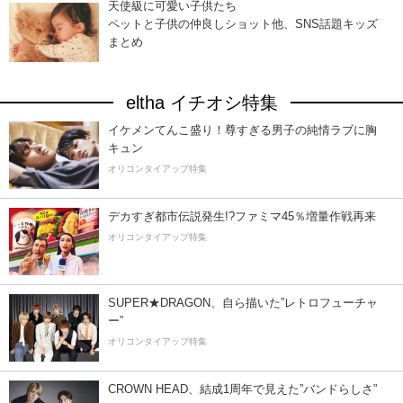
天使級に可愛い子供たち
ペットと子供の仲良しショット他、SNS話題キッズ
まとめ
eltha イチオシ特集
イケメンてんこ盛り！尊すぎる男子の純情ラブに胸
キュン
オリコンタイアップ特集
デカすぎ都市伝説発生!?ファミマ45％増量作戦再来
オリコンタイアップ特集
SUPER★DRAGON、自ら描いた”レトロフューチャ
ー”
オリコンタイアップ特集
CROWN HEAD、結成1周年で見えた”バンドらしさ”