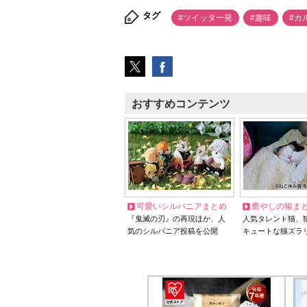
タグ
#ツイッター発
#趣味
#カ
おすすめコンテンツ
可愛いシルバニアまとめ
癒やしの猫ま
『鬼滅の刃』の再現ほか、人
人気タレント猫、
気のシルバニア投稿を公開
キュートな猫ズラ