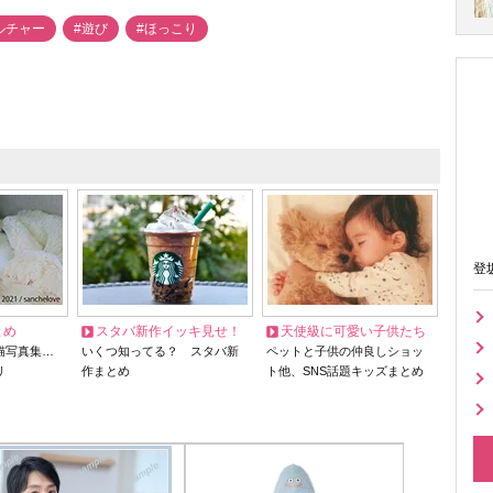
ルチャー
#遊び
#ほっこり
登
とめ
スタバ新作イッキ見せ！
天使級に可愛い子供たち
猫写真集…
いくつ知ってる？ スタバ新
ペットと子供の仲良しショッ
リ
作まとめ
ト他、SNS話題キッズまとめ