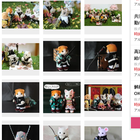
アル
共
勤
株
時給
アル
高
給
株
時給
アル
解
O
株
時給
アル