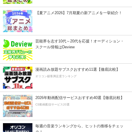
【夏アニメ2026】7月期夏の新アニメを一挙紹介！
芸能界を志す10代～20代を応援！オーディション・
スクール情報はDeview
漫画読み放題サブスクおすすめ11選【徹底比較】
オリコン顧客満足度ランキング
2026年動画配信サービスおすすめ40選【徹底比較】
CS動画配信サービス20選
毎週の音楽ランキングから、ヒットの推移をチェッ
ク！