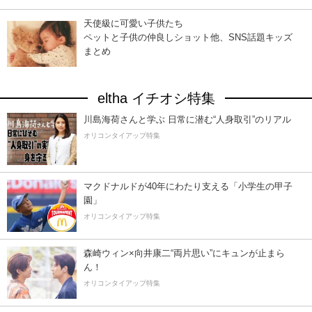
天使級に可愛い子供たち
ペットと子供の仲良しショット他、SNS話題キッズ
まとめ
eltha イチオシ特集
川島海荷さんと学ぶ 日常に潜む“人身取引”のリアル
オリコンタイアップ特集
マクドナルドが40年にわたり支える「小学生の甲子
園」
オリコンタイアップ特集
森崎ウィン×向井康二“両片思い”にキュンが止まら
ん！
オリコンタイアップ特集