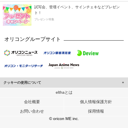
試写会、登壇イベント、サインチェキなどプレゼン
ト！
プレゼント特集
オリコングループサイト
クッキーの使用について
このサイトでは Cookie を使用して、ユーザーに合わせたコンテンツや広告の
elthaとは
表示、ソーシャル メディア機能の提供、広告の表示回数やクリック数の測定を
会社概要
個人情報保護方針
行っています。
また、ユーザーによるサイトの利用状況についても情報を収集し、ソーシャル
お問い合わせ
採用情報
メディアや広告配信、データ解析の各パートナーに提供しています。
各パートナーは、この情報とユーザーが各パートナーに提供した他の情報や、
© oricon ME inc.
ユーザーが各パートナーのサービスを使用したときに収集した他の情報を組み
合わせて使用することがあります。