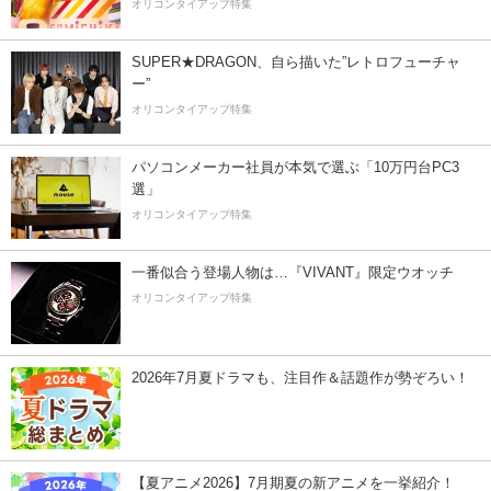
オリコンタイアップ特集
SUPER★DRAGON、自ら描いた”レトロフューチャ
ー”
オリコンタイアップ特集
パソコンメーカー社員が本気で選ぶ「10万円台PC3
選」
オリコンタイアップ特集
一番似合う登場人物は…『VIVANT』限定ウオッチ
オリコンタイアップ特集
2026年7月夏ドラマも、注目作＆話題作が勢ぞろい！
【夏アニメ2026】7月期夏の新アニメを一挙紹介！