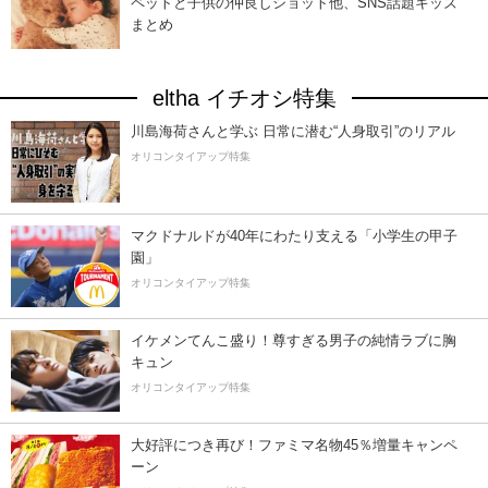
ペットと子供の仲良しショット他、SNS話題キッズ
まとめ
eltha イチオシ特集
川島海荷さんと学ぶ 日常に潜む“人身取引”のリアル
オリコンタイアップ特集
マクドナルドが40年にわたり支える「小学生の甲子
園」
オリコンタイアップ特集
イケメンてんこ盛り！尊すぎる男子の純情ラブに胸
キュン
オリコンタイアップ特集
大好評につき再び！ファミマ名物45％増量キャンペ
ーン