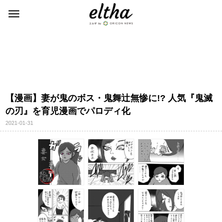
【漫画】妻が鬼のボス・鬼舞辻無惨に!? 人気『鬼滅
の刃』を育児漫画でパロディ化
2021-01-31