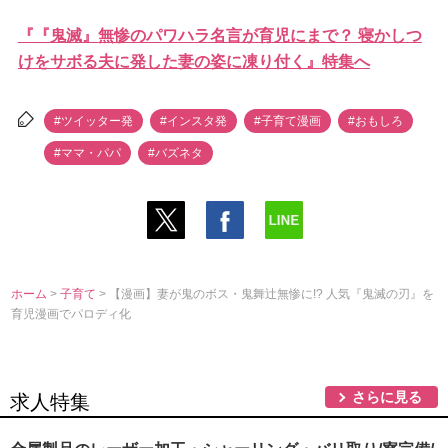
『『鬼滅』無惨のパワハラ名言が育児にまで？ 寝かしつ
けをサボる夫に発した妻の姿に凍り付く』特集へ
#ツイッター発
#インスタ発
#子育て漫画
#おもしろ
#ママ・パパ
#バズネタ
ホーム
>
子育て
> 【漫画】妻が鬼のボス・鬼舞辻無惨に!? 人気『鬼滅の刃』を
育児漫画でパロディ化
さらに見る
求人特集