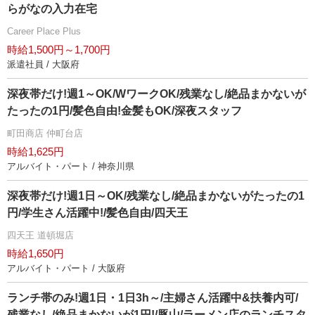
らがなの入力在宅
Career Place Plus
時給1,500円～1,700円
派遣社員 / 大阪府
深夜帯だけ!週1～OK/WワークOK/残業なし/絶品まかないが
たったの1円/髪色自由!金髪もOK/深夜スタッフ
町田商店 仲町台店
時給1,625円
アルバイト・パート / 神奈川県
深夜帯だけ!週1日～OK/残業なし/絶品まかないがたったの1
円/学生さん活躍中!/髪色自由/四天王
四天王 道頓堀店
時給1,650円
アルバイト・パート / 大阪府
ランチ帯のみ!週1日・1日3h～/主婦さん活躍中&扶養内可/
残業なし/絶品まかないが1円!/豚山/ラーメン店のランチスタ