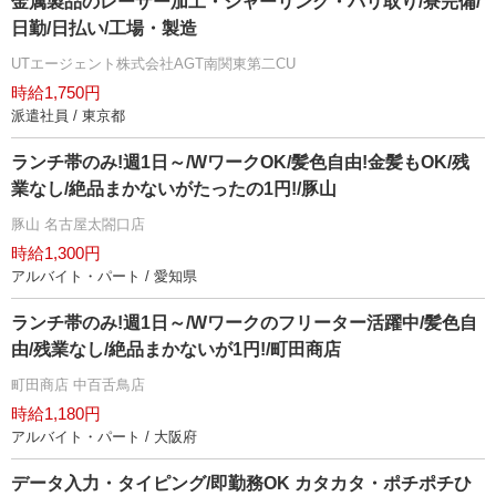
金属製品のレーザー加工・シャーリング・バリ取り/寮完備/
日勤/日払い/工場・製造
UTエージェント株式会社AGT南関東第二CU
時給1,750円
派遣社員 / 東京都
ランチ帯のみ!週1日～/WワークOK/髪色自由!金髪もOK/残
業なし/絶品まかないがたったの1円!/豚山
豚山 名古屋太閤口店
時給1,300円
アルバイト・パート / 愛知県
ランチ帯のみ!週1日～/Wワークのフリーター活躍中/髪色自
由/残業なし/絶品まかないが1円!/町田商店
町田商店 中百舌鳥店
時給1,180円
アルバイト・パート / 大阪府
データ入力・タイピング/即勤務OK カタカタ・ポチポチひ