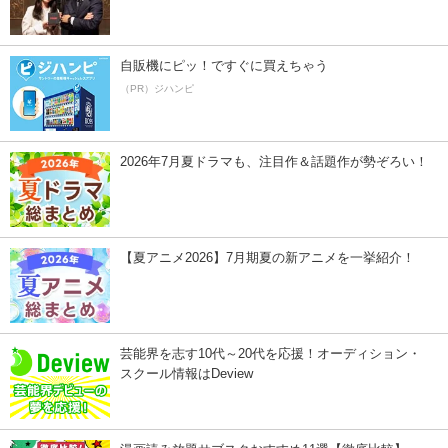
自販機にピッ！ですぐに買えちゃう
（PR）ジハンピ
2026年7月夏ドラマも、注目作＆話題作が勢ぞろい！
【夏アニメ2026】7月期夏の新アニメを一挙紹介！
芸能界を志す10代～20代を応援！オーディション・
スクール情報はDeview