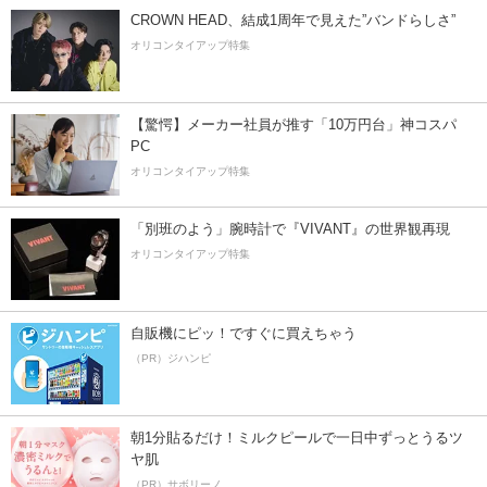
CROWN HEAD、結成1周年で見えた”バンドらしさ”
オリコンタイアップ特集
【驚愕】メーカー社員が推す「10万円台」神コスパ
PC
オリコンタイアップ特集
「別班のよう」腕時計で『VIVANT』の世界観再現
オリコンタイアップ特集
自販機にピッ！ですぐに買えちゃう
（PR）ジハンピ
朝1分貼るだけ！ミルクピールで一日中ずっとうるツ
ヤ肌
（PR）サボリーノ