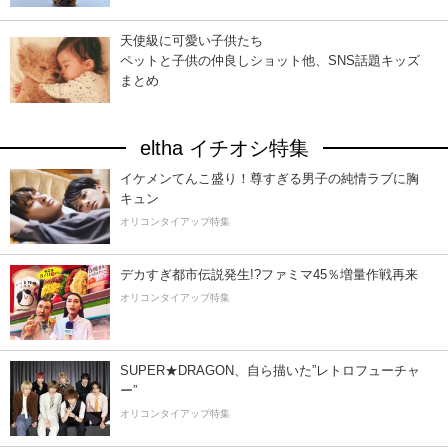
天使級に可愛い子供たち
ペットと子供の仲良しショット他、SNS話題キッズ
まとめ
eltha イチオシ特集
イケメンてんこ盛り！尊すぎる男子の純情ラブに胸
キュン
オリコンタイアップ特集
デカすぎ都市伝説発生!?ファミマ45％増量作戦再来
オリコンタイアップ特集
SUPER★DRAGON、自ら描いた”レトロフューチャ
ー”
オリコンタイアップ特集