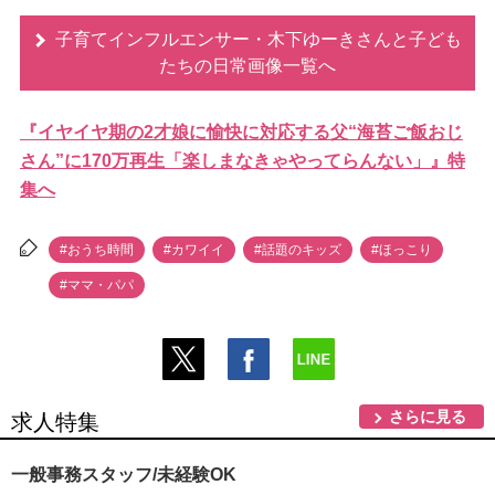
子育てインフルエンサー・木下ゆーきさんと子ども
たちの日常画像一覧へ
『イヤイヤ期の2才娘に愉快に対応する父“海苔ご飯おじ
さん”に170万再生「楽しまなきゃやってらんない」』特
集へ
#おうち時間
#カワイイ
#話題のキッズ
#ほっこり
#ママ・パパ
さらに見る
求人特集
一般事務スタッフ/未経験OK