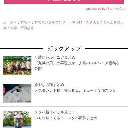
sponsored by 求人ボックス
ホーム
>
子育て
>
子育てインフルエンサー・木下ゆーきさんと子どもたちの日
常
> 画像・写真詳細
ピックアップ
可愛いシルバニアまとめ
『鬼滅の刃』の再現ほか、人気のシルバニア投稿を
公開
癒やしの猫まとめ
人気タレント猫、猫写真集…キュートな猫ズラリ
スタバ新作イッキ見せ！
いくつ知ってる？ スタバ新作まとめ