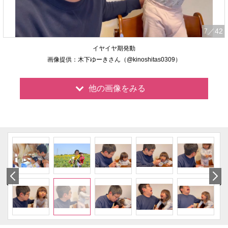
7
／42
イヤイヤ期発動
画像提供：木下ゆーきさん（@kinoshitas0309）
他の画像をみる