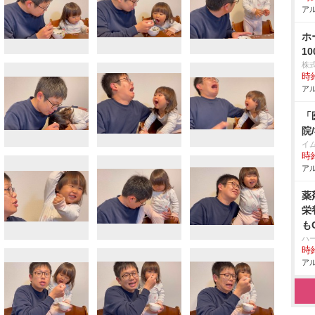
アル
ホ
1
株
時給
アル
「
院
イ
時給
アル
薬
栄
も
ハ
時給
アル