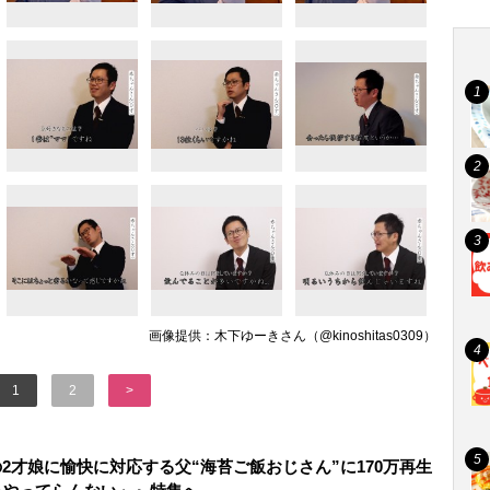
画像提供：木下ゆーきさん（@kinoshitas0309）
1
2
>
2才娘に愉快に対応する父“海苔ご飯おじさん”に170万再生