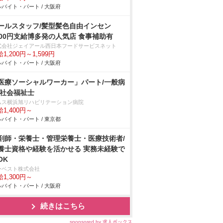
バイト・パート / 大阪府
ールスタッフ/髪型髪色自由インセン
000円支給博多発の人気店 食事補助有
式会社ジェイアール西日本フードサービスネット
1,200円～1,599円
バイト・パート / 大阪府
医療ソーシャルワーカー」パート/一般病
/社会福祉士
ムス横浜旭リハビリテーション病院
1,400円～
バイト・パート / 東京都
剤師・栄養士・管理栄養士・医療技術者/
養士資格や経験を活かせる 実務未経験で
OK
ーベスト株式会社
1,300円～
バイト・パート / 大阪府
続きはこちら
sponsored by 求人ボックス