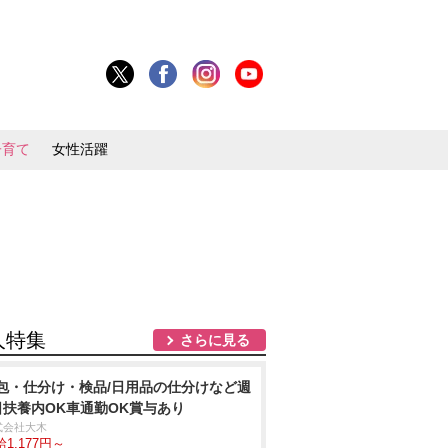
子育て
女性活躍
人特集
さらに見る
包・仕分け・検品/日用品の仕分けなど週
日扶養内OK車通勤OK賞与あり
式会社大木
1,177円～