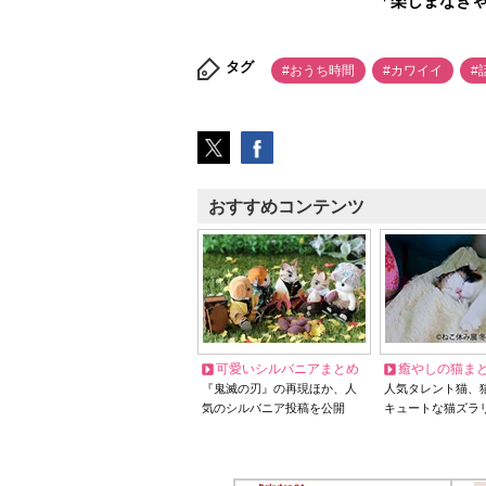
「楽しまなき
タグ
#おうち時間
#カワイイ
#
おすすめコンテンツ
可愛いシルバニアまとめ
癒やしの猫ま
『鬼滅の刃』の再現ほか、人
人気タレント猫、
気のシルバニア投稿を公開
キュートな猫ズラ