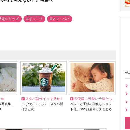
ゃやってらんない」』特集へ
話題のキッズ
#ほっこり
#ママ・パパ
登
とめ
スタバ新作イッキ見せ！
天使級に可愛い子供たち
猫写真集…
いくつ知ってる？ スタバ新
ペットと子供の仲良しショッ
リ
作まとめ
ト他、SNS話題キッズまとめ