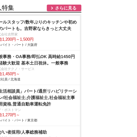
人特集
さらに見る
ールスタッフ/数年ぶりのキッチンや初め
のパートも。吉野家ならきっと大丈夫
式会社吉野家
1,200円～1,500円
バイト・パート / 大阪府
般事務・OA事務/即払OK 高時給1450円
経験大歓迎 基本土日祝休。一般事務
式会社テクノ・サービス
1,450円～
社員 / 北海道
生活相談員」パート/通所リハビリテーシ
ン/社会福祉士,介護福祉士,社会福祉主事
用資格,普通自動車運転免許
ア・ポストマン
1,270円～
バイト・パート / 東京都
がい者採用/人事総務補助