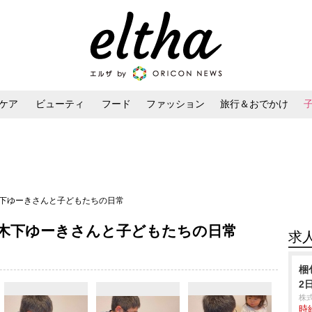
ケア
ビューティ
フード
ファッション
旅行＆おでかけ
ンケア
ダイエット・ボディケア
ヘアスタイル・ヘアアレンジ
木下ゆーきさんと子どもたちの日常
木下ゆーきさんと子どもたちの日常
求
梱
2
株
時給