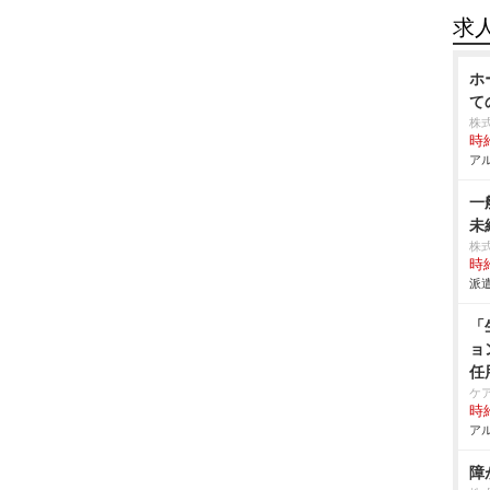
求
ホ
て
株
時給
アル
一
未
株
時給
派遣
「
ョ
任
ケ
時給
アル
障