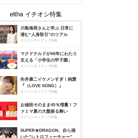
川島海荷さんと学ぶ 日常に
潜む“人身取引”のリアル
オリコンタイアップ特集
マクドナルドが40年にわたり
支える「小学生の甲子園」
オリコンタイアップ特集
向井康二イケメンすぎ！純愛
『（LOVE SONG）』
オリコンタイアップ特集
お値段そのまま45％増量！フ
ァミマ夏の大盤振る舞い
オリコンタイアップ特集
SUPER★DRAGON、自ら描
いた”レトロフューチャー”