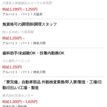
介護老人保健施設エスぺラル井高野
時給1,190円～1,250円
アルバイト・パート / 大阪府
無資格可の調理師/調理スタッフ
桜ヶ丘ゆめいろ保育園
時給1,250円～
アルバイト・パート / 神奈川県
歯科助手/未経験OK・扶養内勤務OK
りた歯科クリニック
時給1,250円
アルバイト・パート / 神奈川県
「寮完備」自動車部品 外観検査業務/即入寮/製造・工場/日
勤/日払い/工場・製造
株式会社京栄センター
時給1,300円～1,625円
派遣社員 / 愛知県