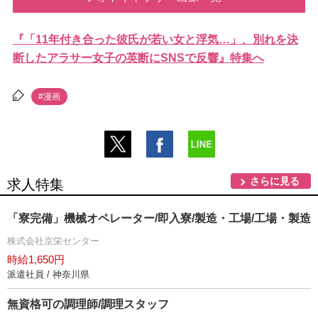
『「11年付き合った彼氏が若い女と浮気…」、別れを決
断したアラサー女子の英断にSNSで反響』特集へ
#漫画
さらに見る
求人特集
「寮完備」機械オペレーター/即入寮/製造・工場/工場・製造
株式会社京栄センター
時給1,650円
派遣社員 / 神奈川県
無資格可の調理師/調理スタッフ