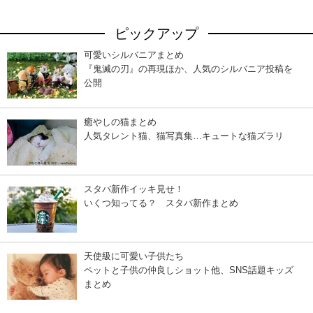
ピックアップ
可愛いシルバニアまとめ
『鬼滅の刃』の再現ほか、人気のシルバニア投稿を
公開
癒やしの猫まとめ
人気タレント猫、猫写真集…キュートな猫ズラリ
スタバ新作イッキ見せ！
いくつ知ってる？ スタバ新作まとめ
天使級に可愛い子供たち
ペットと子供の仲良しショット他、SNS話題キッズ
まとめ