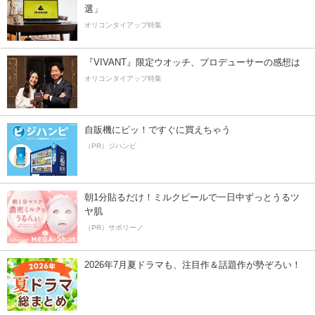
選」
オリコンタイアップ特集
『VIVANT』限定ウオッチ、プロデューサーの感想は
オリコンタイアップ特集
自販機にピッ！ですぐに買えちゃう
（PR）ジハンピ
朝1分貼るだけ！ミルクピールで一日中ずっとうるツ
ヤ肌
（PR）サボリーノ
2026年7月夏ドラマも、注目作＆話題作が勢ぞろい！