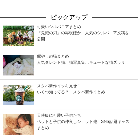
ピックアップ
可愛いシルバニアまとめ
『鬼滅の刃』の再現ほか、人気のシルバニア投稿を
公開
癒やしの猫まとめ
人気タレント猫、猫写真集…キュートな猫ズラリ
スタバ新作イッキ見せ！
いくつ知ってる？ スタバ新作まとめ
天使級に可愛い子供たち
ペットと子供の仲良しショット他、SNS話題キッズ
まとめ