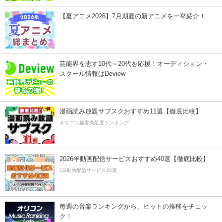
【夏アニメ2026】7月期夏の新アニメを一挙紹介！
芸能界を志す10代～20代を応援！オーディション・
スクール情報はDeview
漫画読み放題サブスクおすすめ11選【徹底比較】
オリコン顧客満足度ランキング
2026年動画配信サービスおすすめ40選【徹底比較】
CS動画配信サービス20選
毎週の音楽ランキングから、ヒットの推移をチェッ
ク！