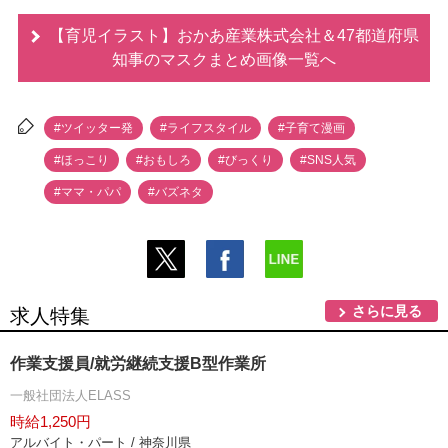
【育児イラスト】おかあ産業株式会社＆47都道府県
知事のマスクまとめ画像一覧へ
#ツイッター発
#ライフスタイル
#子育て漫画
#ほっこり
#おもしろ
#びっくり
#SNS人気
#ママ・パパ
#バズネタ
さらに見る
求人特集
作業支援員/就労継続支援B型作業所
一般社団法人ELASS
時給1,250円
アルバイト・パート / 神奈川県