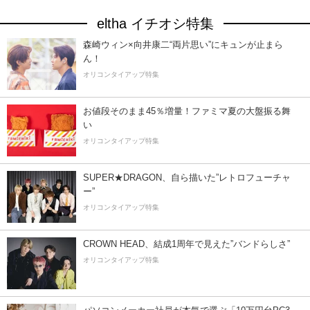
eltha イチオシ特集
森崎ウィン×向井康二“両片思い”にキュンが止まら
ん！
オリコンタイアップ特集
お値段そのまま45％増量！ファミマ夏の大盤振る舞
い
オリコンタイアップ特集
SUPER★DRAGON、自ら描いた”レトロフューチャ
ー”
オリコンタイアップ特集
CROWN HEAD、結成1周年で見えた”バンドらしさ”
オリコンタイアップ特集