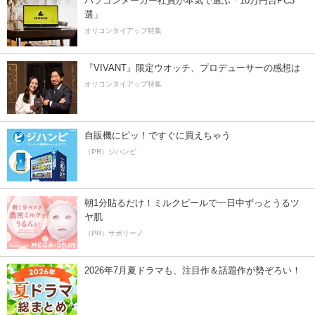
パソコンメーカー社員が本気で選ぶ「10万円台PC3
選」
オリコンタイアップ特集
『VIVANT』限定ウオッチ、プロデューサーの感想は
オリコンタイアップ特集
自販機にピッ！ですぐに買えちゃう
（PR）ジハンピ
朝1分貼るだけ！ミルクピールで一日中ずっとうるツ
ヤ肌
（PR）サボリーノ
2026年7月夏ドラマも、注目作＆話題作が勢ぞろい！