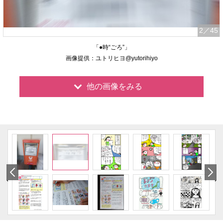
2
／45
「●時“ごろ”」
画像提供：ユトリヒヨ@yutorihiyo
他の画像をみる