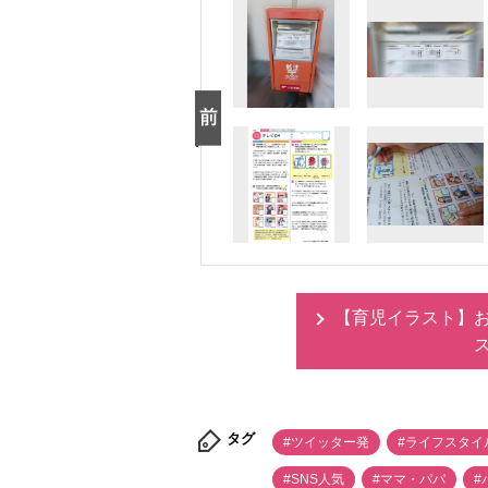
【育児イラスト】お
タグ
#ツイッター発
#ライフスタイ
#SNS人気
#ママ・パパ
#