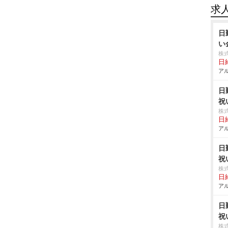
求
日
い
株
日給
アル
日
祝
株
日給
アル
日
祝
株
日給
アル
日
祝
株