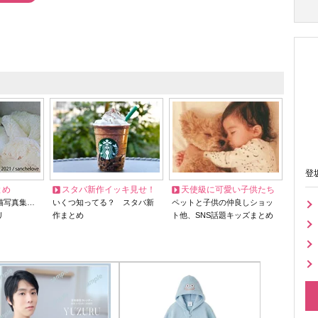
登
とめ
スタバ新作イッキ見せ！
天使級に可愛い子供たち
猫写真集…
いくつ知ってる？ スタバ新
ペットと子供の仲良しショッ
リ
作まとめ
ト他、SNS話題キッズまとめ