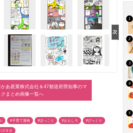
かあ産業株式会社＆47都道府県知事のマ
スクまとめ画像一覧へ
ル
#子育て漫画
#ほっこり
#おもしろ
#びっくり
バズネタ