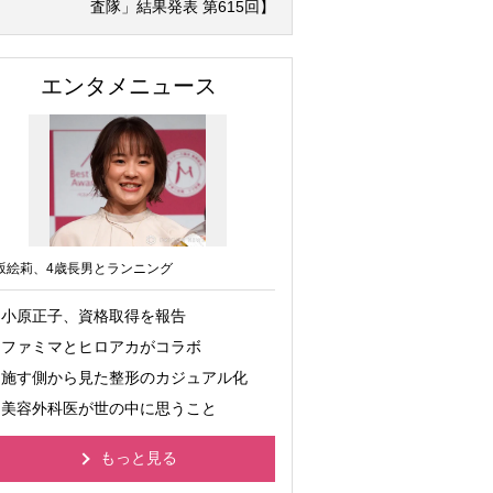
査隊」結果発表 第615回】
エンタメニュース
坂絵莉、4歳長男とランニング
小原正子、資格取得を報告
ファミマとヒロアカがコラボ
施す側から見た整形のカジュアル化
美容外科医が世の中に思うこと
もっと見る