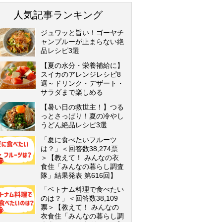
人気記事ランキング
ジュワッと旨い！ゴーヤチ
ャンプルーが止まらない絶
品レシピ3選
【夏の水分・栄養補給に】
スイカのアレンジレシピ8
選～ドリンク・デザート・
サラダまで楽しめる
【暑い日の救世主！】つる
っとさっぱり！夏の冷やし
うどん絶品レシピ3選
「夏に食べたいフルーツ
は？」＜回答数38,274票
＞【教えて！ みんなの衣
食住「みんなの暮らし調査
隊」結果発表 第616回】
「ベトナム料理で食べたい
のは？」＜回答数38,109
票＞【教えて！ みんなの
衣食住「みんなの暮らし調