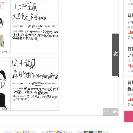
アル
日
い
株
日給
アル
日
い
株
日給
アル
日
祝
株
日給
アル
17
／45