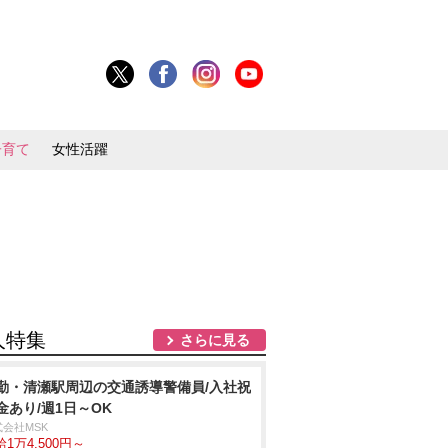
子育て
女性活躍
人特集
さらに見る
勤・清瀬駅周辺の交通誘導警備員/入社祝
金あり/週1日～OK
式会社MSK
1万4,500円～