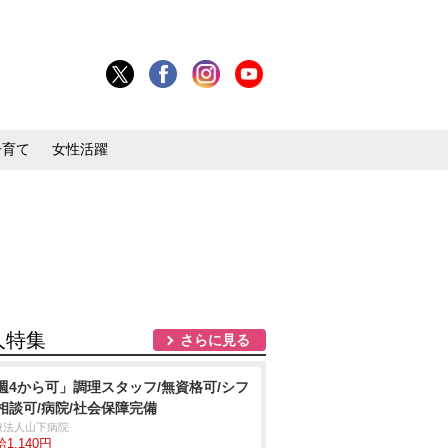
子育て
女性活躍
人特集
さらに見る
週4から可」調理スタッフ/無資格可/シフ
相談可/病院/社会保障完備
療法人山下病院
1,140円