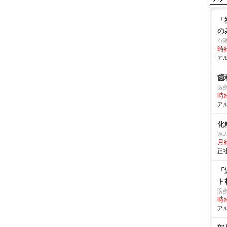
「
の
有
時給
アル
歯
医
時給
アル
化
W
月
正社
「
ト
医
時給
アル