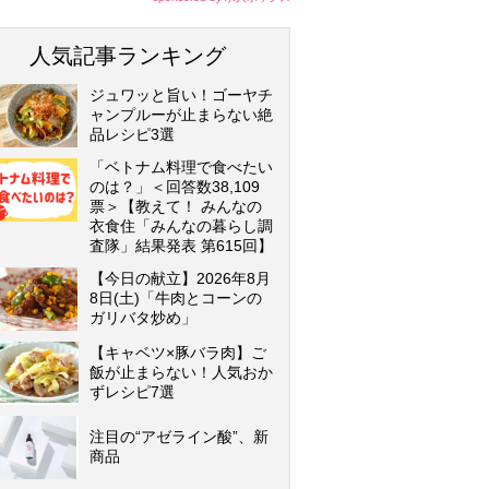
人気記事ランキング
ジュワッと旨い！ゴーヤチ
ャンプルーが止まらない絶
品レシピ3選
「ベトナム料理で食べたい
のは？」＜回答数38,109
票＞【教えて！ みんなの
衣食住「みんなの暮らし調
査隊」結果発表 第615回】
【今日の献立】2026年8月
8日(土)「牛肉とコーンの
ガリバタ炒め」
【キャベツ×豚バラ肉】ご
飯が止まらない！人気おか
ずレシピ7選
注目の“アゼライン酸”、新
商品