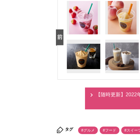
【随時更新】202
タグ
#グルメ
#フード
#スイー