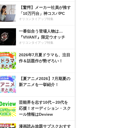
【驚愕】メーカー社員が推す
「10万円台」神コスパPC
オリコンタイアップ特集
一番似合う登場人物は…
『VIVANT』限定ウオッチ
オリコンタイアップ特集
2026年7月夏ドラマも、注目
作＆話題作が勢ぞろい！
【夏アニメ2026】7月期夏の
新アニメを一挙紹介！
芸能界を志す10代～20代を
応援！オーディション・スク
ール情報はDeview
漫画読み放題サブスクおすす