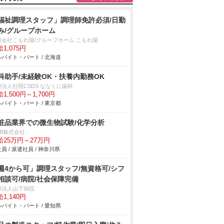
福祉調理スタッフ」調理師免許必須/日勤
み/グループホーム
限会社こもれ陽/グループホーム こもれ陽
1,075円
バイト・パート / 北海道
科助手/未経験OK・扶養内勤務OK
療法人社団CSDS ななくに歯科
1,500円～1,700円
バイト・パート / 東京都
粧品業界での微生物試験/化学分析
DB株式会社
給25万円～27万円
員 / 派遣社員 / 神奈川県
週4から可」調理スタッフ/無資格可/シフ
相談可/病院/社会保障完備
療法人山下病院
1,140円
バイト・パート / 愛知県