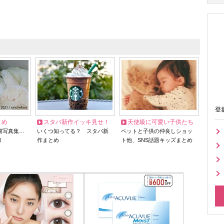
登
とめ
スタバ新作イッキ見せ！
天使級に可愛い子供たち
猫写真集…
いくつ知ってる？ スタバ新
ペットと子供の仲良しショッ
リ
作まとめ
ト他、SNS話題キッズまとめ