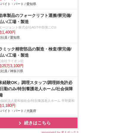
バイト・パート / 愛知県
動車製品のフォークリフト運搬/寮完備/
払い/工場・製造
Tエージェント株式会社AGT中部第二CU
1,400円
社員 / 愛知県
ラミック精密部品の製造・検査/寮完備/
払い/工場・製造
式会社ライオン社
25万3,100円
社員 / 神奈川県
未経験OK」調理スタッフ/調理師免許必
/日勤のみ/特別養護老人ホーム/社会保障
備
会福祉法人愛和福祉会/特別養護老人ホーム 平野愛和
1,180円
バイト・パート / 大阪府
続きはこちら
sponsored by 求人ボックス