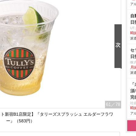
アル
自
日
U
時給
派遣
セ
日
株
月給
派遣
「
須
完
社
61
／78
時給
アル
ト新宿B1店限定】『タリーズスプラッシュ エルダーフラワ
ー』（583円）