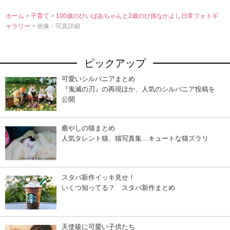
ホーム
>
子育て
>
100歳のひいばあちゃんと2歳のひ孫なかよし日常フォトギ
ャラリー
> 画像・写真詳細
ピックアップ
可愛いシルバニアまとめ
『鬼滅の刃』の再現ほか、人気のシルバニア投稿を
公開
癒やしの猫まとめ
人気タレント猫、猫写真集…キュートな猫ズラリ
スタバ新作イッキ見せ！
いくつ知ってる？ スタバ新作まとめ
天使級に可愛い子供たち