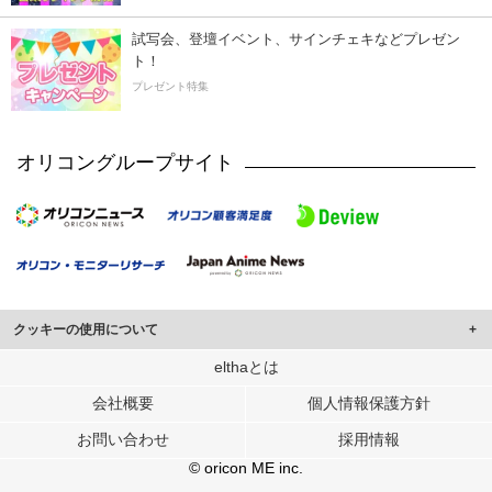
試写会、登壇イベント、サインチェキなどプレゼン
ト！
プレゼント特集
オリコングループサイト
クッキーの使用について
このサイトでは Cookie を使用して、ユーザーに合わせたコンテンツや広告の
elthaとは
表示、ソーシャル メディア機能の提供、広告の表示回数やクリック数の測定を
会社概要
個人情報保護方針
行っています。
また、ユーザーによるサイトの利用状況についても情報を収集し、ソーシャル
お問い合わせ
採用情報
メディアや広告配信、データ解析の各パートナーに提供しています。
各パートナーは、この情報とユーザーが各パートナーに提供した他の情報や、
© oricon ME inc.
ユーザーが各パートナーのサービスを使用したときに収集した他の情報を組み