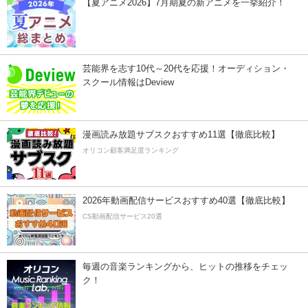
【夏アニメ2026】7月期夏の新アニメを一挙紹介！
芸能界を志す10代～20代を応援！オーディション・
スクール情報はDeview
漫画読み放題サブスクおすすめ11選【徹底比較】
オリコン顧客満足度ランキング
2026年動画配信サービスおすすめ40選【徹底比較】
CS動画配信サービス20選
毎週の音楽ランキングから、ヒットの推移をチェッ
ク！