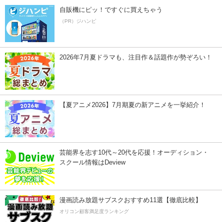
自販機にピッ！ですぐに買えちゃう
（PR）ジハンピ
2026年7月夏ドラマも、注目作＆話題作が勢ぞろい！
【夏アニメ2026】7月期夏の新アニメを一挙紹介！
芸能界を志す10代～20代を応援！オーディション・
スクール情報はDeview
漫画読み放題サブスクおすすめ11選【徹底比較】
オリコン顧客満足度ランキング