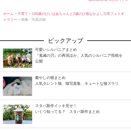
ホーム
>
子育て
>
100歳のひいばあちゃんと2歳のひ孫なかよし日常フォトギ
ャラリー
> 画像・写真詳細
ピックアップ
可愛いシルバニアまとめ
『鬼滅の刃』の再現ほか、人気のシルバニア投稿を
公開
癒やしの猫まとめ
人気タレント猫、猫写真集…キュートな猫ズラリ
スタバ新作イッキ見せ！
いくつ知ってる？ スタバ新作まとめ