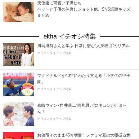
天使級に可愛い子供たち
ペットと子供の仲良しショット他、SNS話題キッズ
まとめ
eltha イチオシ特集
川島海荷さんと学ぶ 日常に潜む“人身取引”のリアル
オリコンタイアップ特集
マクドナルドが40年にわたり支える「小学生の甲子
園」
オリコンタイアップ特集
森崎ウィン×向井康二“両片思い”にキュンが止まら
ん！
オリコンタイアップ特集
お値段そのまま45％増量！ファミマ夏の大盤振る舞