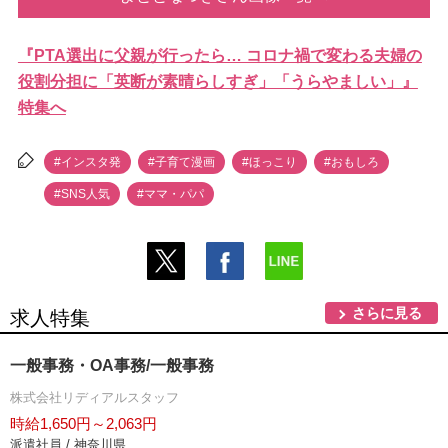
『PTA選出に父親が行ったら… コロナ禍で変わる夫婦の
役割分担に「英断が素晴らしすぎ」「うらやましい」』
特集へ
#インスタ発
#子育て漫画
#ほっこり
#おもしろ
#SNS人気
#ママ・パパ
さらに見る
求人特集
一般事務・OA事務/一般事務
株式会社リディアルスタッフ
時給1,650円～2,063円
派遣社員 / 神奈川県