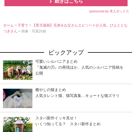
続きはこちら
sponsored by 求人ボックス
ホーム
>
子育て
>
【育児漫画】兄弟＆お父さんエピソードが人気、ぴよととな
つきさん
> 画像・写真詳細
ピックアップ
可愛いシルバニアまとめ
『鬼滅の刃』の再現ほか、人気のシルバニア投稿を
公開
癒やしの猫まとめ
人気タレント猫、猫写真集…キュートな猫ズラリ
スタバ新作イッキ見せ！
いくつ知ってる？ スタバ新作まとめ