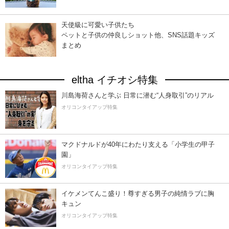
天使級に可愛い子供たち
ペットと子供の仲良しショット他、SNS話題キッズ
まとめ
eltha イチオシ特集
川島海荷さんと学ぶ 日常に潜む“人身取引”のリアル
オリコンタイアップ特集
マクドナルドが40年にわたり支える「小学生の甲子
園」
オリコンタイアップ特集
イケメンてんこ盛り！尊すぎる男子の純情ラブに胸
キュン
オリコンタイアップ特集