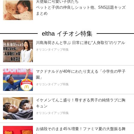
天使級に可愛い子供たち
ペットと子供の仲良しショット他、SNS話題キッズ
まとめ
eltha イチオシ特集
川島海荷さんと学ぶ 日常に潜む“人身取引”のリアル
オリコンタイアップ特集
マクドナルドが40年にわたり支える「小学生の甲子
園」
オリコンタイアップ特集
イケメンてんこ盛り！尊すぎる男子の純情ラブに胸
キュン
オリコンタイアップ特集
お値段そのまま45％増量！ファミマ夏の大盤振る舞