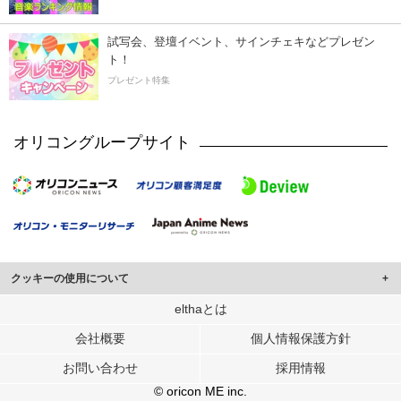
試写会、登壇イベント、サインチェキなどプレゼン
ト！
プレゼント特集
オリコングループサイト
クッキーの使用について
このサイトでは Cookie を使用して、ユーザーに合わせたコンテンツや広告の
elthaとは
表示、ソーシャル メディア機能の提供、広告の表示回数やクリック数の測定を
会社概要
個人情報保護方針
行っています。
また、ユーザーによるサイトの利用状況についても情報を収集し、ソーシャル
お問い合わせ
採用情報
メディアや広告配信、データ解析の各パートナーに提供しています。
各パートナーは、この情報とユーザーが各パートナーに提供した他の情報や、
© oricon ME inc.
ユーザーが各パートナーのサービスを使用したときに収集した他の情報を組み