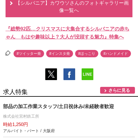
【シルバニア】カワウソさんのフォトギャラリー画
像一覧へ
『総勢92匹…クリスマスに大集合するシルバニアの赤ち
ゃん もはや趣味以上？大人が没頭する魅力』特集へ
#ツイッター発
#インスタ発
#ほっこり
#ハンドメイド
さらに見る
求人特集
部品の加工作業スタッフ/土日祝休み/未経験者歓迎
株式会社宮村鉄工所
時給1,250円
アルバイト・パート / 大阪府