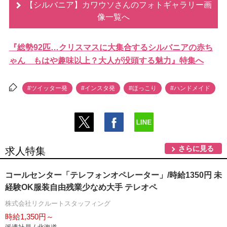
【シルバニア】カワウソさんのフォトギャラリー画
像一覧へ
『総勢92匹…クリスマスに大集合するシルバニアの赤ち
ゃん もはや趣味以上？大人が没頭する魅力』特集へ
#ツイッター発
#インスタ発
#ほっこり
#ハンドメイド
さらに見る
求人特集
コールセンター「テレフォンオペレーター」/時給1350円 未
経験OK服装自由残業少なめ大手 テレオペ
株式会社リクルートスタッフィング
時給1,350円～