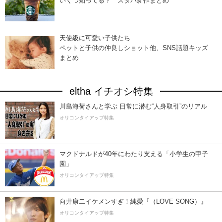
いくつ知ってる？ スタバ新作まとめ
天使級に可愛い子供たち
ペットと子供の仲良しショット他、SNS話題キッズ
まとめ
eltha イチオシ特集
川島海荷さんと学ぶ 日常に潜む“人身取引”のリアル
オリコンタイアップ特集
マクドナルドが40年にわたり支える「小学生の甲子
園」
オリコンタイアップ特集
向井康二イケメンすぎ！純愛『（LOVE SONG）』
オリコンタイアップ特集