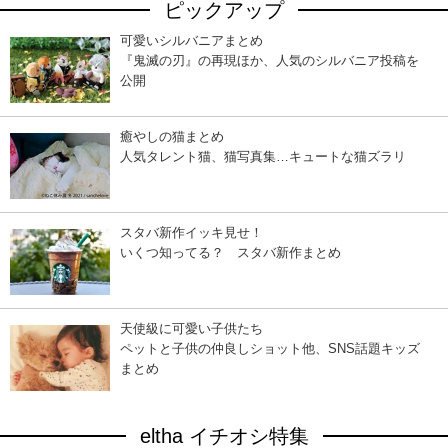
ピックアップ
可愛いシルバニアまとめ
『鬼滅の刃』の再現ほか、人気のシルバニア投稿を
公開
癒やしの猫まとめ
人気タレント猫、猫写真集…キュートな猫ズラリ
スタバ新作イッキ見せ！
いくつ知ってる？ スタバ新作まとめ
天使級に可愛い子供たち
ペットと子供の仲良しショット他、SNS話題キッズ
まとめ
eltha イチオシ特集