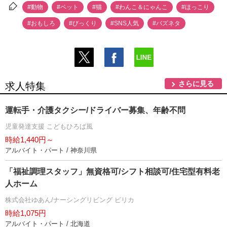
#動物
#ペット
#猫
#わんこ＆にゃんこ
#ほっこり
#おもしろ
#びっくり
#SNS人気
#バズネタ
さらに見る
求人特集
運転手・介護タクシー/ドライバー募集、年齢不問
児童発達支援 こどもひろば風
時給1,440円～
アルバイト・パート / 神奈川県
「福祉調理スタッフ」無資格可/シフト相談可/住宅型有料老
人ホーム
株式会社ゆあん/ナーシングリビング ピリカ
時給1,075円
アルバイト・パート / 北海道