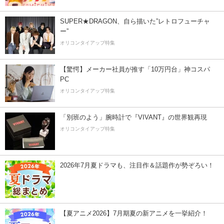
SUPER★DRAGON、自ら描いた”レトロフューチャ
ー”
オリコンタイアップ特集
【驚愕】メーカー社員が推す「10万円台」神コスパ
PC
オリコンタイアップ特集
「別班のよう」腕時計で『VIVANT』の世界観再現
オリコンタイアップ特集
2026年7月夏ドラマも、注目作＆話題作が勢ぞろい！
【夏アニメ2026】7月期夏の新アニメを一挙紹介！