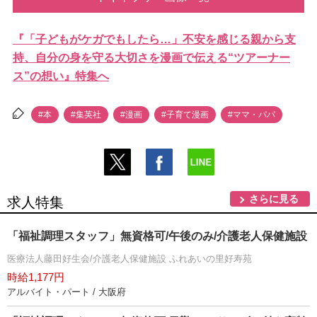
『「子どもがケガでもしたら…」不安を感じる親から支
持、自分の身を守る大切さを漫画で伝える“ツアーナー
ス”の想い』特集へ
#本
#集英社
#漫画
#子育て漫画
#ママ・パパ
さらに見る
求人特集
「福祉調理スタッフ」無資格可/午後のみ/介護老人保健施設
医療法人藤田好生会/介護老人保健施設 ふれあいの里好寿苑
時給1,177円
アルバイト・パート / 大阪府