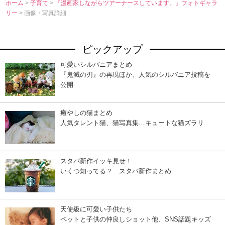
ホーム
>
子育て
>
『漫画家しながらツアーナースしています。』フォトギャラ
リー
> 画像・写真詳細
ピックアップ
可愛いシルバニアまとめ
『鬼滅の刃』の再現ほか、人気のシルバニア投稿を
公開
癒やしの猫まとめ
人気タレント猫、猫写真集…キュートな猫ズラリ
スタバ新作イッキ見せ！
いくつ知ってる？ スタバ新作まとめ
天使級に可愛い子供たち
ペットと子供の仲良しショット他、SNS話題キッズ