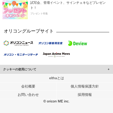
試写会、登壇イベント、サインチェキなどプレゼン
ト！
プレゼント特集
オリコングループサイト
クッキーの使用について
このサイトでは Cookie を使用して、ユーザーに合わせたコンテンツや広告の
elthaとは
表示、ソーシャル メディア機能の提供、広告の表示回数やクリック数の測定を
会社概要
個人情報保護方針
行っています。
また、ユーザーによるサイトの利用状況についても情報を収集し、ソーシャル
お問い合わせ
採用情報
メディアや広告配信、データ解析の各パートナーに提供しています。
各パートナーは、この情報とユーザーが各パートナーに提供した他の情報や、
© oricon ME inc.
ユーザーが各パートナーのサービスを使用したときに収集した他の情報を組み
合わせて使用することがあります。