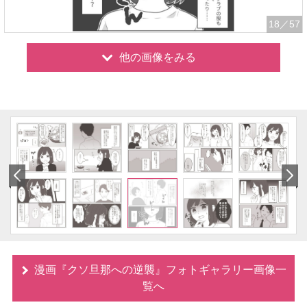
18
／57
他の画像をみる
漫画『クソ旦那への逆襲』フォトギャラリー画像一
覧へ