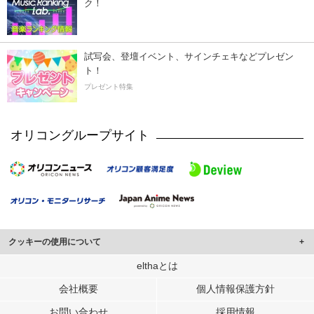
ク！
試写会、登壇イベント、サインチェキなどプレゼン
ト！
プレゼント特集
オリコングループサイト
クッキーの使用について
このサイトでは Cookie を使用して、ユーザーに合わせたコンテンツや広告の
elthaとは
表示、ソーシャル メディア機能の提供、広告の表示回数やクリック数の測定を
会社概要
個人情報保護方針
行っています。
また、ユーザーによるサイトの利用状況についても情報を収集し、ソーシャル
お問い合わせ
採用情報
メディアや広告配信、データ解析の各パートナーに提供しています。