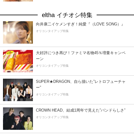
eltha イチオシ特集
向井康二イケメンすぎ！純愛『（LOVE SONG）』
オリコンタイアップ特集
大好評につき再び！ファミマ名物45％増量キャンペ
ーン
オリコンタイアップ特集
SUPER★DRAGON、自ら描いた”レトロフューチャ
ー”
オリコンタイアップ特集
CROWN HEAD、結成1周年で見えた”バンドらしさ”
オリコンタイアップ特集