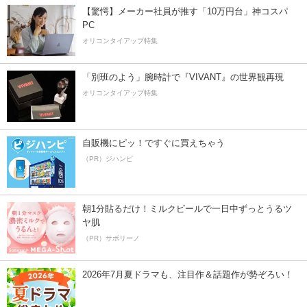
【驚愕】メーカー社員が推す「10万円台」神コスパ
PC
オリコンタイアップ特集
「別班のよう」腕時計で『VIVANT』の世界観再現
オリコンタイアップ特集
自販機にピッ！ですぐに買えちゃう
（PR）ジハンピ
朝1分貼るだけ！ミルクピールで一日中ずっとうるツ
ヤ肌
（PR）サボリーノ
2026年7月夏ドラマも、注目作＆話題作が勢ぞろい！