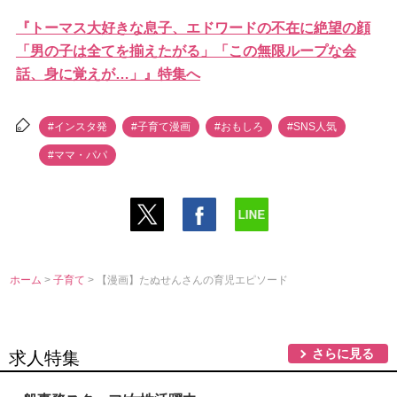
『トーマス大好きな息子、エドワードの不在に絶望の顔
「男の子は全てを揃えたがる」「この無限ループな会
話、身に覚えが…」』特集へ
#インスタ発
#子育て漫画
#おもしろ
#SNS人気
#ママ・パパ
ホーム
>
子育て
> 【漫画】たぬせんさんの育児エピソード
さらに見る
求人特集