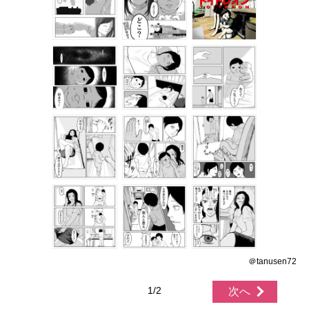
＠tanusen72
1/2
次へ