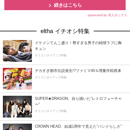
続きはこちら
sponsored by 求人ボックス
eltha イチオシ特集
イケメンてんこ盛り！尊すぎる男子の純情ラブに胸
キュン
オリコンタイアップ特集
デカすぎ都市伝説発生!?ファミマ45％増量作戦再来
オリコンタイアップ特集
SUPER★DRAGON、自ら描いた”レトロフューチャ
ー”
オリコンタイアップ特集
CROWN HEAD、結成1周年で見えた”バンドらしさ”