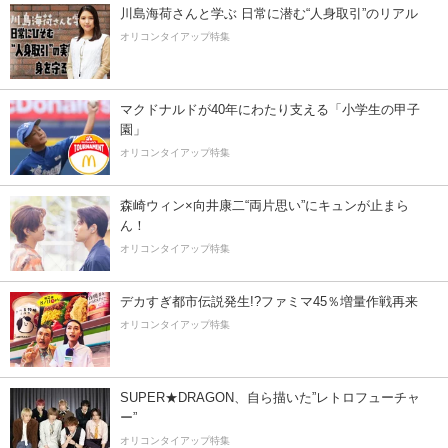
川島海荷さんと学ぶ 日常に潜む“人身取引”のリアル
オリコンタイアップ特集
マクドナルドが40年にわたり支える「小学生の甲子
園」
オリコンタイアップ特集
森崎ウィン×向井康二“両片思い”にキュンが止まら
ん！
オリコンタイアップ特集
デカすぎ都市伝説発生!?ファミマ45％増量作戦再来
オリコンタイアップ特集
SUPER★DRAGON、自ら描いた”レトロフューチャ
ー”
オリコンタイアップ特集