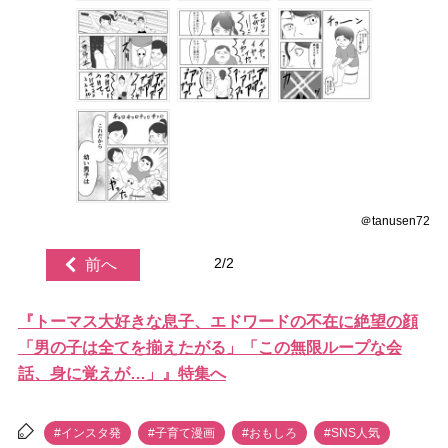
＠tanusen72
2/2
前へ
『トーマス大好きな息子、エドワードの不在に絶望の顔
「男の子は全てを揃えたがる」「この無限ループな会
話、身に覚えが…」』特集へ
#インスタ発
#子育て漫画
#おもしろ
#SNS人気