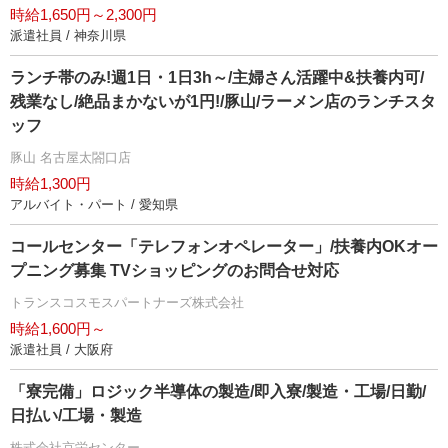
時給1,650円～2,300円
派遣社員 / 神奈川県
ランチ帯のみ!週1日・1日3h～/主婦さん活躍中&扶養内可/
残業なし/絶品まかないが1円!/豚山/ラーメン店のランチスタ
ッフ
豚山 名古屋太閤口店
時給1,300円
アルバイト・パート / 愛知県
コールセンター「テレフォンオペレーター」/扶養内OKオー
プニング募集 TVショッピングのお問合せ対応
トランスコスモスパートナーズ株式会社
時給1,600円～
派遣社員 / 大阪府
「寮完備」ロジック半導体の製造/即入寮/製造・工場/日勤/
日払い/工場・製造
株式会社京栄センター