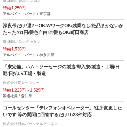
町田商店 練馬土支田店
時給1,250円
アルバイト・パート / 東京都
深夜帯だけ!週2～OK/WワークOK/残業なし/絶品まかないが
たったの1円/髪色自由!金髪もOK/町田商店
町田商店 新百合ヶ丘店
時給1,538円
アルバイト・パート / 神奈川県
「寮完備」ハム・ソーセージの製造/即入寮/製造・工場/日
勤/日払い/工場・製造
株式会社京栄センター
時給1,223円～1,529円
派遣社員 / 愛知県
コールセンター「テレフォンオペレーター」/住所変更した
いです 等の質問に回答するだけ1h23件対応
株式会社日本パーソナルビジネス