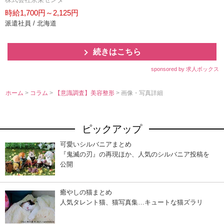
時給1,700円～2,125円
派遣社員 / 北海道
続きはこちら
sponsored by 求人ボックス
ホーム
>
コラム
>
【意識調査】美容整形
> 画像・写真詳細
ピックアップ
可愛いシルバニアまとめ
『鬼滅の刃』の再現ほか、人気のシルバニア投稿を
公開
癒やしの猫まとめ
人気タレント猫、猫写真集…キュートな猫ズラリ