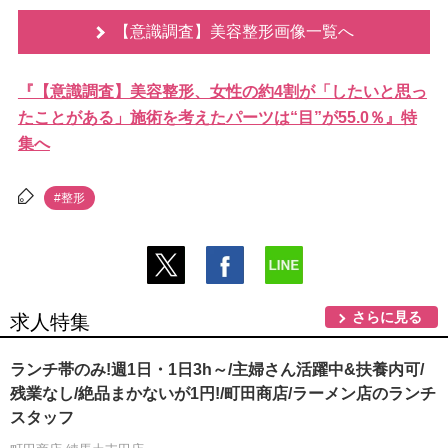
【意識調査】美容整形画像一覧へ
『【意識調査】美容整形、女性の約4割が「したいと思っ
たことがある」施術を考えたパーツは“目”が55.0％』特
集へ
#整形
さらに見る
求人特集
ランチ帯のみ!週1日・1日3h～/主婦さん活躍中&扶養内可/
残業なし/絶品まかないが1円!/町田商店/ラーメン店のランチ
スタッフ