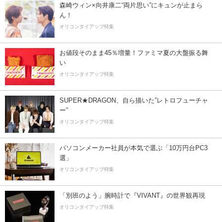
森崎ウィン×向井康二“両片思い”にキュンが止まら
ん！
オリコンタイアップ特集
お値段そのまま45％増量！ファミマ夏の大盤振る舞
い
オリコンタイアップ特集
SUPER★DRAGON、自ら描いた”レトロフューチャ
ー”
オリコンタイアップ特集
パソコンメーカー社員が本気で選ぶ「10万円台PC3
選」
オリコンタイアップ特集
「別班のよう」腕時計で『VIVANT』の世界観再現
オリコンタイアップ特集